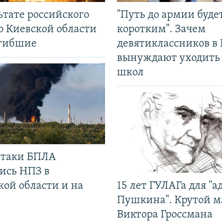
ьтате российского
"Путь до армии буде
о Киевской области
коротким". Зачем
огибшие
девятиклассников в 
вынуждают уходить
школ
 атаки БПЛА
ись НПЗ в
кой области и на
15 лет ГУЛАГа для "а
Пушкина". Крутой 
Виктора Гроссмана