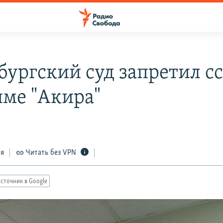
бургский суд запретил с
име "Акира"
ся
Читать без VPN
сточник в Google