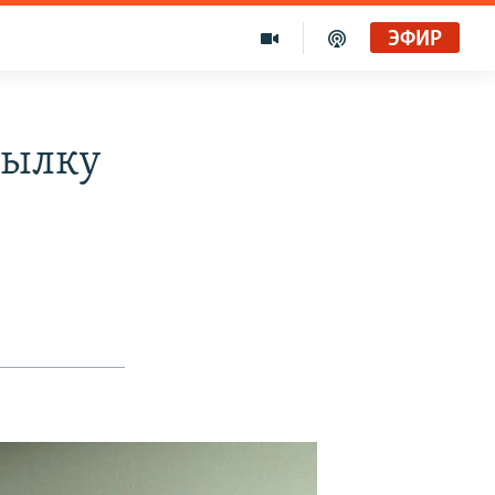
ЭФИР
сылку