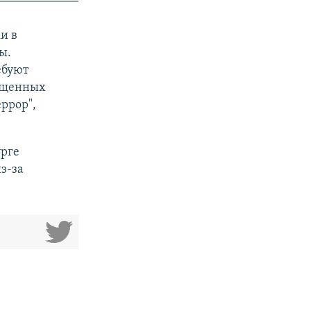
и в
ы.
ебуют
рещенных
еррор",
.
урге
з-за