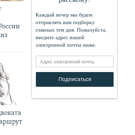
т
России
 из
двоката
маршрут