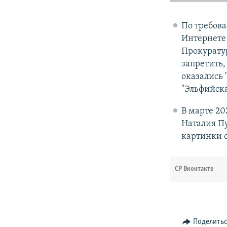
По требова
Интернете
Прокуратур
запретить
оказались 
"Эльфийска
В марте 20
Наталия П
картинки 
СР Вконтакте
Поделить