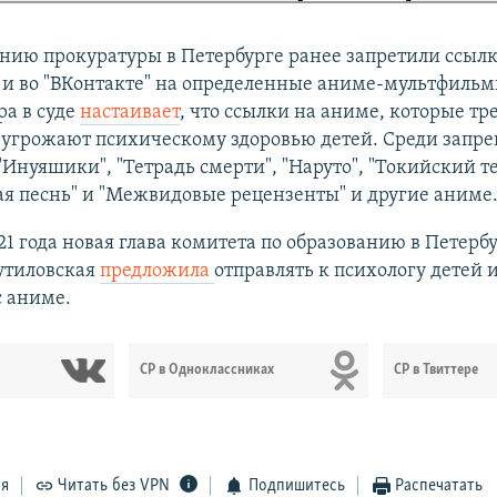
нию прокуратуры в Петербурге ранее запретили ссылк
 и во "ВКонтакте" на определенные аниме-мультфильм
а в суде
настаивает
, что ссылки на аниме, которые тр
, угрожают психическому здоровью детей. Среди зап
"Инуяшики", "Тетрадь смерти", "Наруто", "Токийский т
я песнь" и "Межвидовые рецензенты" и другие аниме
21 года новая глава комитета по образованию в Петерб
утиловская
предложила
отправлять к психологу детей и
с аниме.
СР в Одноклассниках
СР в Твиттере
ся
Читать без VPN
Подпишитесь
Распечатать