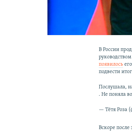
В России про
руководством
появилось
его
подвести итог
Послушала, на
. Не поняла в
— Тётя Роза 
Вскоре после 