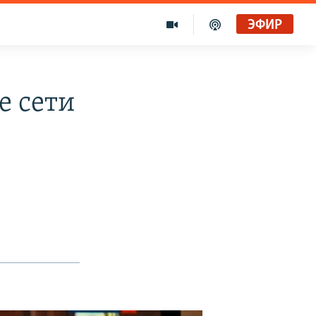
ЭФИР
е сети