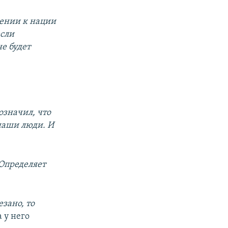
ении к нации
если
е будет
означил, что
 наши люди. И
 Определяет
езано, то
 у него