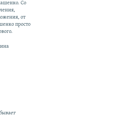
кашенко. Со
ичения,
ложения, от
ашенко просто
ового.
тина
 бывает