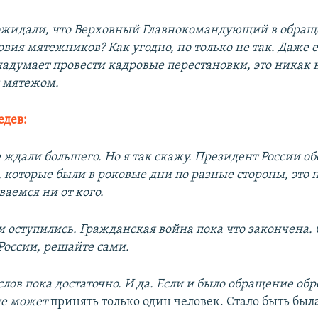
ожидали, что Верховный Главнокомандующий в обращ
вия мятежников? Как угодно, но только не так. Даже 
надумает провести кадровые перестановки, это никак н
с мятежом.
едев:
 ждали большего. Но я так скажу. Президент России об
, которые были в роковые дни по разные стороны, это
аемся ни от кого.
и оступились. Гражданская война пока что закончена.
 России, решайте сами.
слов пока достаточно. И да. Если и было обращение обр
ие может
принять только один человек. Стало быть была