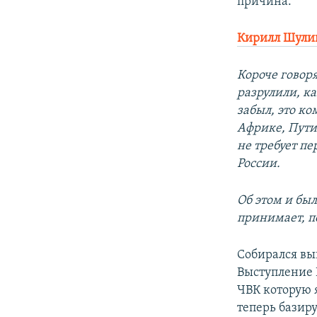
причина.
Кирилл Шули
Короче говоря
разрулили, ка
забыл, это к
Африке, Пути
не требует пе
России.
Об этом и бы
принимает, п
Собирался вы
Выступление 
ЧВК которую я
теперь базир