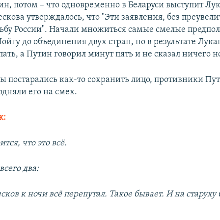
ин, потом – что одновременно в Беларуси выступит Лу
скова утверждалось, что "Эти заявления, без преувел
дьбу России". Начали множиться самые смелые предпо
ойгу до объединения двух стран, но в результате Лук
пать, а Путин говорил минут пять и не сказал ничего н
ы постарались как-то сохранить лицо, противники Пу
одняли его на смех.
к:
тся, что это всё.
всего два:
сков к ночи всё перепутал. Такое бывает. И на старуху