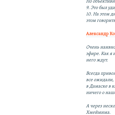
Но объективн
9. Это был у
10. На этом 
этом говорить
Александр Ко
Очень наивно
эфире. Как я 
него ждут.
Всегда привож
все ожидали,
в Дамаске в 
ничего о наш
А через неско
Хмеймима.