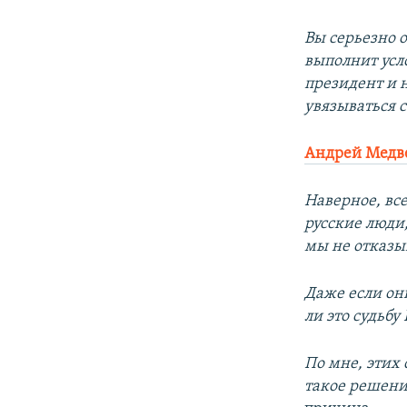
Вы серьезно 
выполнит усло
президент и 
увязываться 
Андрей Медв
Наверное, все
русские люди
мы не отказыв
Даже если он
ли это судьбу
По мне, этих 
такое решен