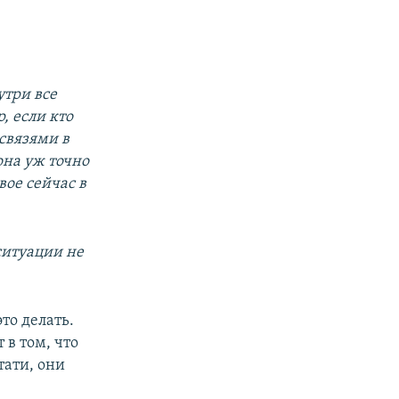
утри все
, если кто
связями в
она уж точно
вое сейчас в
ситуации не
то делать.
 в том, что
тати, они