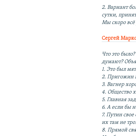
2. Вариант б
сутки, приня
Мы скоро всё 
Сергей Марко
Что это было
думают? Объя
1. Это был мя
2. Пригожин 
3. Вагнер хо
4. Общество 
5. Главная за
6. А если бы 
7. Путин свое
их там не тр
8. Прямой св