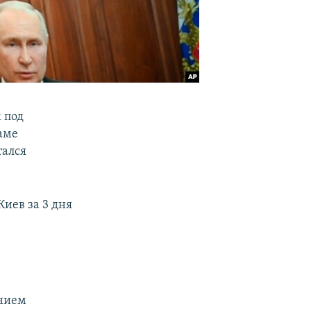
 под
аме
тался
Киев за 3 дня
ением