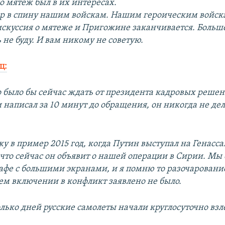
о мятеж был в их интересах.
дар в спину нашим войскам. Нашим героическим войск
дискуссия о мятеже и Пригожине заканчивается. Больше
 не буду. И вам никому не советую.
ц:
 было бы сейчас ждать от президента кадровых реше
и написал за 10 минут до обращения, он никогда не дела
у в пример 2015 год, когда Путин выступал на Генасс
 что сейчас он объявит о нашей операции в Сирии. Мы 
кафе с большими экранами, и я помню то разочарование
ем включении в конфликт заявлено не было.
лько дней русские самолеты начали круглосуточно взле