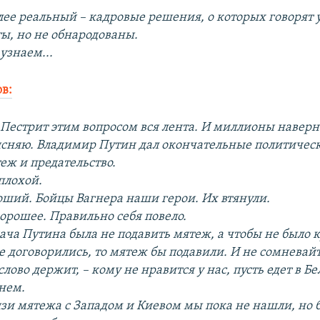
олее реальный – кадровые решения, о которых говорят 
ты, но не обнародованы.
узнаем...
в:
? Пестрит этим вопросом вся лента. И миллионы наверн
сняю. Владимир Путин дал окончательные политичес
теж и предательство.
плохой.
роший. Бойцы Вагнера наши герои. Их втянули.
хорошее. Правильно себя повело.
дача Путина была не подавить мятеж, а чтобы не было 
не договорились, то мятеж бы подавили. И не сомневайт
 слово держит, – кому не нравится у нас, пусть едет в Б
онем.
язи мятежа с Западом и Киевом мы пока не нашли, но б