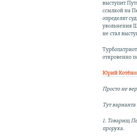
выступит Пут
ссылкой на Пе
определят су
увольнения Ш
не стал высту
Турбопатриот
откровенно п
Юрий Котёно
Просто не вери
Тут варианта 
1. Товарищ Пе
проруха.