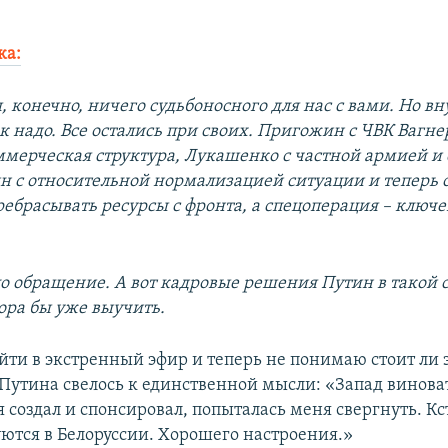
ка:
, конечно, ничего судьбоносного для нас с вами. Но вн
к надо. Все остались при своих. Пригожин с ЧВК Вагнер
оммерческая структура, Лукашенко с частной армией и 
н с относительной нормализацией ситуации и теперь 
ребрасывать ресурсы с фронта, а спецоперация – ключе
ло обращение. А вот кадровые решения Путин в такой 
ора бы уже выучить.
йти в экстренный эфир и теперь не понимаю стоит ли э
Путина свелось к единственной мысли: «Запад виноват
 создал и спонсировал, попыталась меня свергнуть. Кс
уются в Белоруссии. Хорошего настроения.»