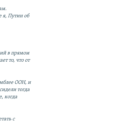
ам.
 я, Путин об
ний в прямом
ет то, что от
амблее ООН, и
сидели тогда
, когда
тать с