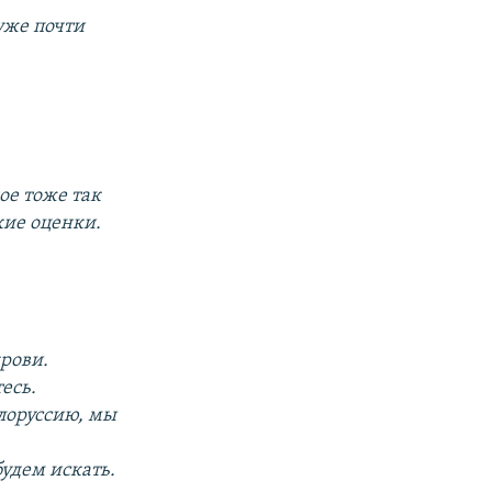
уже почти
ое тоже так
кие оценки.
крови.
есь.
елоруссию, мы
удем искать.