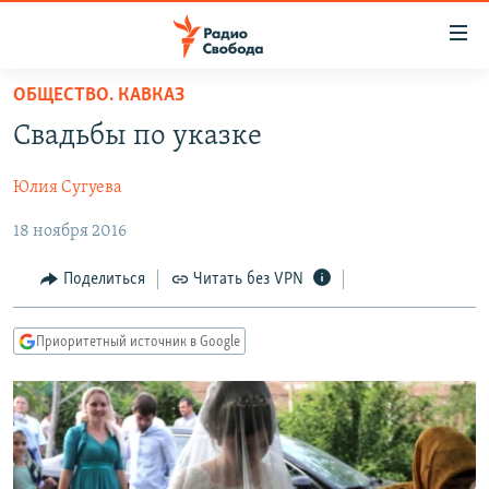
Ссылки
для
упрощенного
ОБЩЕСТВО. КАВКАЗ
ПРОГРАММЫ
доступа
Свадьбы по указке
ПОДКАСТЫ
Вернуться
к
Юлия Сугуева
АВТОРСКИЕ ПРОЕКТЫ
основному
18 ноября 2016
ЦИТАТЫ СВОБОДЫ
содержанию
Вернутся
МНЕНИЯ
Поделиться
Читать без VPN
к
КУЛЬТУРА
главной
Приоритетный источник в Google
навигации
IDEL.РЕАЛИИ
Вернутся
КАВКАЗ.РЕАЛИИ
к
СЕВЕР.РЕАЛИИ
поиску
СИБИРЬ.РЕАЛИИ