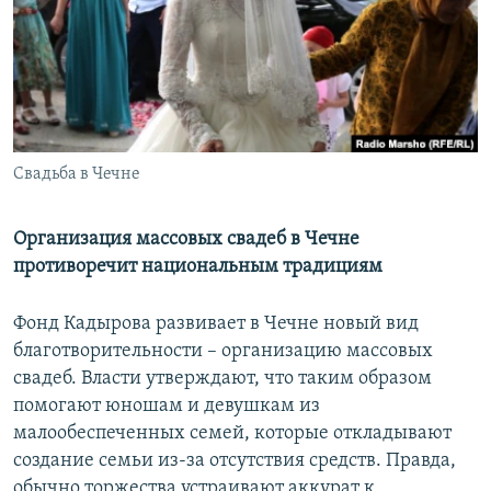
РАСПИСАНИЕ ВЕЩАНИЯ
ПОДПИШИТЕСЬ НА РАССЫЛКУ
СОЦИАЛЬНЫЕ СЕТИ
Свадьба в Чечне
Организация массовых свадеб в Чечне
противоречит национальным традициям
Все сайты РСЕ/РС
Фонд Кадырова развивает в Чечне новый вид
благотворительности – организацию массовых
свадеб. Власти утверждают, что таким образом
помогают юношам и девушкам из
малообеспеченных семей, которые откладывают
создание семьи из-за отсутствия средств. Правда,
обычно торжества устраивают аккурат к