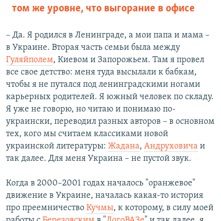
том же уровне, что выгорание в офисе
– Да. Я родился в Ленинграде, а мои папа и мама –
в Украине. Вторая часть семьи была между
Гуляйполем
, Киевом и Запорожьем. Там я провел
все свое детство: меня туда высылали к бабкам,
чтобы я не путался под ленинградскими ногами
карьерных родителей. Я южный человек по складу.
Я уже не говорю, но читаю и понимаю по-
украински, переводил разных авторов – в основном
тех, кого мы считаем классиками новой
украинской литературы:
Жадана
,
Андруховича
и
так далее. Для меня Украина – не пустой звук.
Когда в 2000–2001 годах началось "оранжевое"
движение в Украине, началась какая-то история
про преемничество
Кучмы
, к которому, в силу моей
работы с
Березовским
в "
ЛогоВАЗе
" и так далее, я