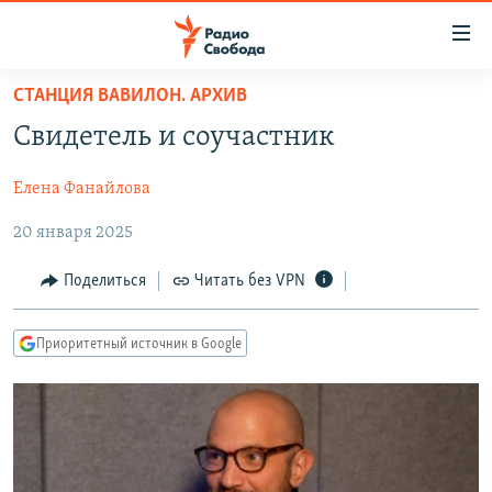
Ссылки
для
упрощенного
СТАНЦИЯ ВАВИЛОН. АРХИВ
ПРОГРАММЫ
доступа
Свидетель и соучастник
ПОДКАСТЫ
Вернуться
к
Елена Фанайлова
АВТОРСКИЕ ПРОЕКТЫ
основному
20 января 2025
ЦИТАТЫ СВОБОДЫ
содержанию
Вернутся
МНЕНИЯ
Поделиться
Читать без VPN
к
КУЛЬТУРА
главной
Приоритетный источник в Google
навигации
IDEL.РЕАЛИИ
Вернутся
КАВКАЗ.РЕАЛИИ
к
СЕВЕР.РЕАЛИИ
поиску
СИБИРЬ.РЕАЛИИ