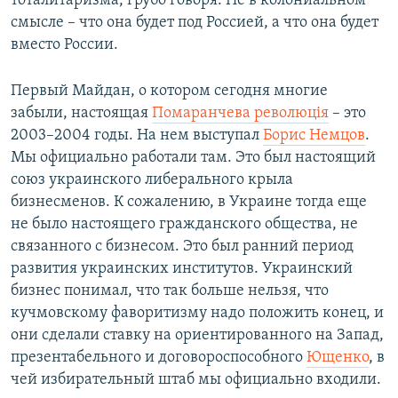
тоталитаризма, грубо говоря. Не в колониальном
смысле – что она будет под Россией, а что она будет
вместо России.
Первый Майдан, о котором сегодня многие
забыли, настоящая
Помаранчева революція
– это
2003–2004 годы. На нем выступал
Борис Немцов
.
Мы официально работали там. Это был настоящий
союз украинского либерального крыла
бизнесменов. К сожалению, в Украине тогда еще
не было настоящего гражданского общества, не
связанного с бизнесом. Это был ранний период
развития украинских институтов. Украинский
бизнес понимал, что так больше нельзя, что
кучмовскому фаворитизму надо положить конец, и
они сделали ставку на ориентированного на Запад,
презентабельного и договороспособного
Ющенко
, в
чей избирательный штаб мы официально входили.