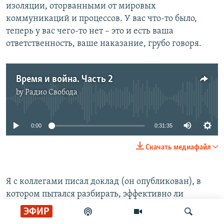
изоляции, оторванными от мировых
коммуникаций и процессов. У вас что-то было,
теперь у вас чего-то нет – это и есть ваша
ответственность, ваше наказание, грубо говоря.
Время и война. Часть 2
by
Радио Свобода
No media source currently available
0:00
0:31:35
Скачать медиафайл
Я с коллегами писал доклад (он опубликован), в
котором пытался разбирать, эффективно ли
наложение такой ответственности для решения
ЭФИР
задач, которые действительно должны быть