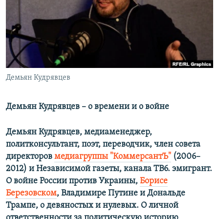
РАСПИСАНИЕ ВЕЩАНИЯ
ПОДПИШИТЕСЬ НА РАССЫЛКУ
СОЦИАЛЬНЫЕ СЕТИ
Демьян Кудрявцев
Демьян Кудрявцев – о времени и о войне
Все сайты РСЕ/РС
Демьян Кудрявцев, медиаменеджер,
политконсультант, поэт, переводчик, член совета
директоров
медиагруппы "КоммерсантЪ"
(2006–
2012) и Независимой газеты, канала ТВ6. эмигрант.
О войне России против Украины,
Борисе
Березовском
, Владимире Путине и Дональде
Трампе, о девяностых и нулевых. О личной
ответственности за политическую историю