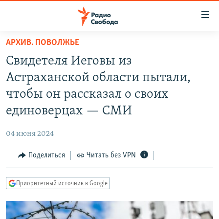
Ссылки
для
упрощенного
АРХИВ. ПОВОЛЖЬЕ
ПРОГРАММЫ
доступа
Свидетеля Иеговы из
ПОДКАСТЫ
Вернуться
Астраханской области пытали,
к
АВТОРСКИЕ ПРОЕКТЫ
чтобы он рассказал о своих
основному
ЦИТАТЫ СВОБОДЫ
содержанию
единоверцах — СМИ
Вернутся
МНЕНИЯ
к
04 июня 2024
КУЛЬТУРА
главной
Поделиться
Читать без VPN
навигации
IDEL.РЕАЛИИ
Вернутся
КАВКАЗ.РЕАЛИИ
к
Приоритетный источник в Google
СЕВЕР.РЕАЛИИ
поиску
СИБИРЬ.РЕАЛИИ