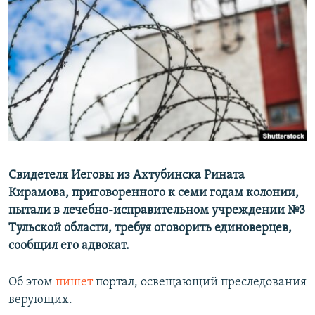
РАСПИСАНИЕ ВЕЩАНИЯ
ПОДПИШИТЕСЬ НА РАССЫЛКУ
СОЦИАЛЬНЫЕ СЕТИ
Все сайты РСЕ/РС
Свидетеля Иеговы из Ахтубинска Рината
Кирамова, приговоренного к семи годам колонии,
пытали в лечебно-исправительном учреждении №3
Тульской области, требуя оговорить единоверцев,
сообщил его адвокат.
Об этом
пишет
портал, освещающий преследования
верующих.