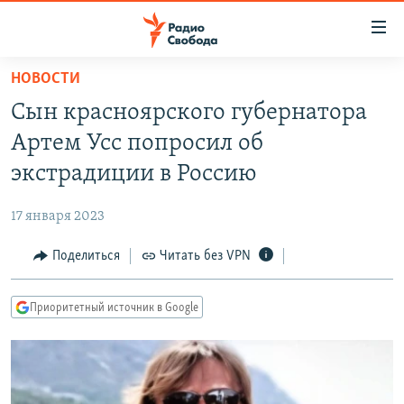
Ссылки
для
упрощенного
НОВОСТИ
ПРОГРАММЫ
доступа
Сын красноярского губернатора
ПОДКАСТЫ
Вернуться
Артем Усс попросил об
к
АВТОРСКИЕ ПРОЕКТЫ
экстрадиции в Россию
основному
ЦИТАТЫ СВОБОДЫ
содержанию
17 января 2023
Вернутся
МНЕНИЯ
к
Поделиться
Читать без VPN
КУЛЬТУРА
главной
навигации
IDEL.РЕАЛИИ
Приоритетный источник в Google
Вернутся
КАВКАЗ.РЕАЛИИ
к
СЕВЕР.РЕАЛИИ
поиску
СИБИРЬ.РЕАЛИИ