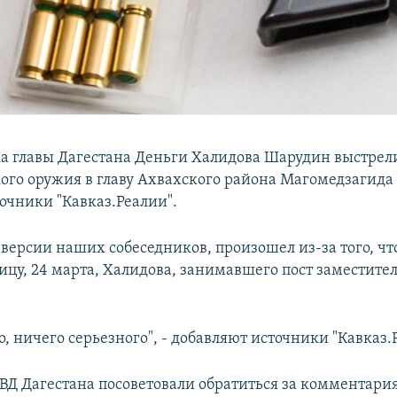
а главы Дагестана Деньги Халидова Шарудин выстрел
ого оружия в главу Ахвахского района Магомедзагида
очники "Кавказ.Реалии".
 версии наших собеседников, произошел из-за того, ч
ицу, 24 марта, Халидова, занимавшего пост заместител
о, ничего серьезного", - добавляют источники "Кавказ.
ВД Дагестана посоветовали обратиться за комментари