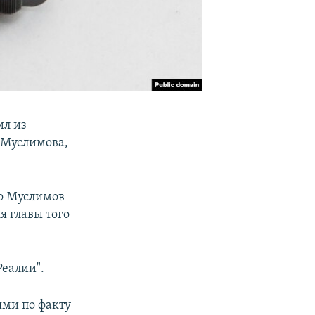
ил из
 Муслимова,
то Муслимов
я главы того
Реалии".
ями по факту