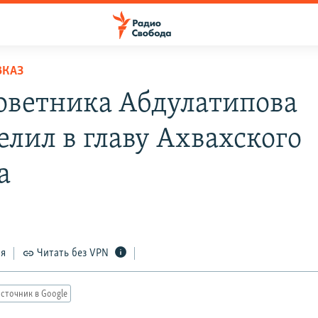
ВКАЗ
оветника Абдулатипова
елил в главу Ахвахского
а
ся
Читать без VPN
сточник в Google