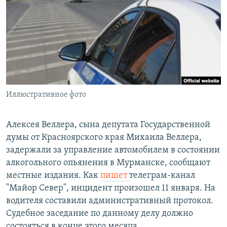
РАСПИСАНИЕ ВЕЩАНИЯ
ПОДПИШИТЕСЬ НА РАССЫЛКУ
СОЦИАЛЬНЫЕ СЕТИ
Иллюстративное фото
Все сайты РСЕ/РС
Алексея Веллера, сына депутата Государственной
думы от Красноярского края Михаила Веллера,
задержали за управление автомобилем в состоянии
алкогольного опьянения в Мурманске, сообщают
местные издания. Как
пишет
телеграм-канал
"Майор Север", инцидент произошел 11 января. На
водителя составили административный протокол.
Судебное заседание по данному делу должно
состояться в конце этого месяца.