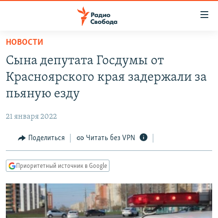
Ссылки
для
упрощенного
НОВОСТИ
ПРОГРАММЫ
доступа
Сына депутата Госдумы от
ПОДКАСТЫ
Вернуться
Красноярского края задержали за
к
АВТОРСКИЕ ПРОЕКТЫ
пьяную езду
основному
ЦИТАТЫ СВОБОДЫ
содержанию
21 января 2022
Вернутся
МНЕНИЯ
к
Поделиться
Читать без VPN
КУЛЬТУРА
главной
навигации
IDEL.РЕАЛИИ
Приоритетный источник в Google
Вернутся
КАВКАЗ.РЕАЛИИ
к
СЕВЕР.РЕАЛИИ
поиску
СИБИРЬ.РЕАЛИИ