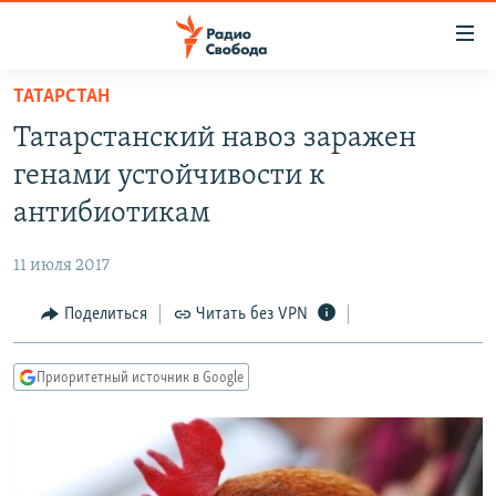
Ссылки
для
упрощенного
ТАТАРСТАН
ПРОГРАММЫ
доступа
Татарстанский навоз заражен
ПОДКАСТЫ
Вернуться
генами устойчивости к
к
АВТОРСКИЕ ПРОЕКТЫ
антибиотикам
основному
ЦИТАТЫ СВОБОДЫ
содержанию
11 июля 2017
Вернутся
МНЕНИЯ
к
Поделиться
Читать без VPN
КУЛЬТУРА
главной
навигации
IDEL.РЕАЛИИ
Приоритетный источник в Google
Вернутся
КАВКАЗ.РЕАЛИИ
к
СЕВЕР.РЕАЛИИ
поиску
СИБИРЬ.РЕАЛИИ