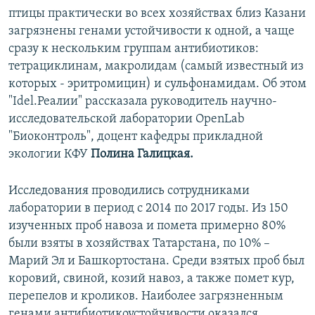
птицы практически во всех хозяйствах близ Казани
загрязнены генами устойчивости к одной, а чаще
сразу к нескольким группам антибиотиков:
тетрациклинам, макролидам (самый известный из
которых - эритромицин) и сульфонамидам. Об этом
"Idel.Реалии" рассказала руководитель научно-
исследовательской лаборатории OpenLab
"Биоконтроль", доцент кафедры прикладной
экологии КФУ
Полина Галицкая.
Исследования проводились сотрудниками
лаборатории в период с 2014 по 2017 годы. Из 150
изученных проб навоза и помета примерно 80%
были взяты в хозяйствах Татарстана, по 10% –
Марий Эл и Башкортостана. Среди взятых проб был
коровий, свиной, козий навоз, а также помет кур,
перепелов и кроликов. Наиболее загрязненным
генами антибиотикоустойчивости оказался