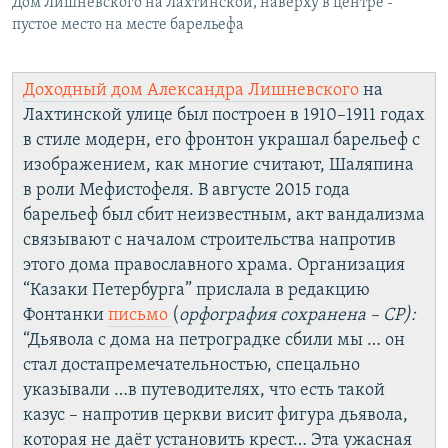
Дом Лишневского на Лахтинской, наверху в центре -
пустое место на месте барельефа
Доходный дом Александра Лишневского
на
Лахтинской улице был построен в 1910–1911 годах
в стиле модерн, его фронтон украшал барельеф с
изображением, как многие считают, Шаляпина
в роли Мефистофеля. В августе 2015 года
барельеф был сбит неизвестным, акт вандализма
связывают с началом строительства напротив
этого дома православного храма. Организация
“Казаки Петербурга” прислала в редакцию
Фонтанки
письмо
(
орфография сохранена – СР):
“Дьявола с дома на петроградке сбили мы … он
стал достапремечательностью, спецально
указывали …в путеводителях, что есть такой
казус – напротив церкви висит фигура дьявола,
которая не даёт установить крест… Эта ужасная