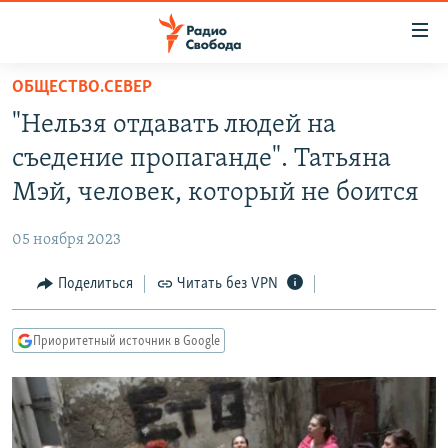
Ссылки
для
упрощенного
ОБЩЕСТВО.СЕВЕР
ПРОГРАММЫ
доступа
"Нельзя отдавать людей на
ПОДКАСТЫ
Вернуться
съедение пропаганде". Татьяна
к
АВТОРСКИЕ ПРОЕКТЫ
Мэй, человек, который не боится
основному
ЦИТАТЫ СВОБОДЫ
содержанию
05 ноября 2023
Вернутся
МНЕНИЯ
к
Поделиться
Читать без VPN
КУЛЬТУРА
главной
навигации
IDEL.РЕАЛИИ
Приоритетный источник в Google
Вернутся
КАВКАЗ.РЕАЛИИ
к
СЕВЕР.РЕАЛИИ
поиску
СИБИРЬ.РЕАЛИИ