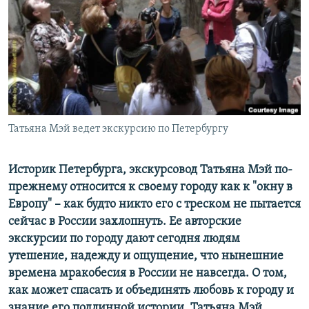
РАСПИСАНИЕ ВЕЩАНИЯ
ПОДПИШИТЕСЬ НА РАССЫЛКУ
СОЦИАЛЬНЫЕ СЕТИ
Татьяна Мэй ведет экскурсию по Петербургу
Все сайты РСЕ/РС
Историк Петербурга, экскурсовод Татьяна Мэй по-
прежнему относится к своему городу как к "окну в
Европу" – как будто никто его с треском не пытается
сейчас в России захлопнуть. Ее авторские
экскурсии по городу дают сегодня людям
утешение, надежду и ощущение, что нынешние
времена мракобесия в России не навсегда. О том,
как может спасать и объединять любовь к городу и
знание его подлинной истории, Татьяна Мэй