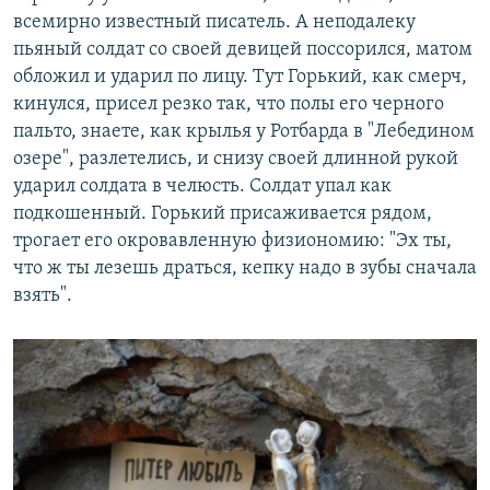
всемирно известный писатель. А неподалеку
пьяный солдат со своей девицей поссорился, матом
обложил и ударил по лицу. Тут Горький, как смерч,
кинулся, присел резко так, что полы его черного
пальто, знаете, как крылья у Ротбарда в "Лебедином
озере", разлетелись, и снизу своей длинной рукой
ударил солдата в челюсть. Солдат упал как
подкошенный. Горький присаживается рядом,
трогает его окровавленную физиономию: "Эх ты,
что ж ты лезешь драться, кепку надо в зубы сначала
взять".