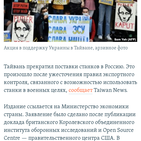
РАСПИСАНИЕ ВЕЩАНИЯ
ПОДПИШИТЕСЬ НА РАССЫЛКУ
СОЦИАЛЬНЫЕ СЕТИ
Акция в поддержку Украины в Тайване, арзивное фото
Тайвань прекратил поставки станков в Россию. Это
произошло после ужесточения правил экспортного
Все сайты РСЕ/РС
контроля, связанного с возможностью использовать
станки в военных целях,
сообщает
Taiwan News.
Издание ссылается на Министерство экономики
страны. Заявление было сделано после публикации
доклада британского Королевского объединенного
института оборонных исследований и Open Source
Centre — правительственного центра США. В