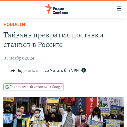
Ссылки
для
упрощенного
НОВОСТИ
ПРОГРАММЫ
доступа
Тайвань прекратил поставки
ПОДКАСТЫ
Вернуться
станков в Россию
к
АВТОРСКИЕ ПРОЕКТЫ
основному
03 ноября 2024
ЦИТАТЫ СВОБОДЫ
содержанию
Вернутся
МНЕНИЯ
Поделиться
Читать без VPN
к
КУЛЬТУРА
главной
Приоритетный источник в Google
навигации
IDEL.РЕАЛИИ
Вернутся
КАВКАЗ.РЕАЛИИ
к
СЕВЕР.РЕАЛИИ
поиску
СИБИРЬ.РЕАЛИИ