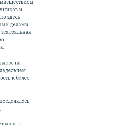
 сумасшествием
ечников и
то здесь
ыми делами.
 театральная
во
а.
вырос на
 владельцем
ость к более
определялось
,
ивыкая к