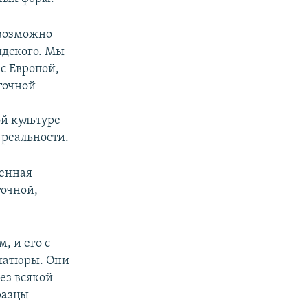
евозможно
идского. Мы
с Европой,
точной
ой культуре
 реальности.
венная
очной,
, и его с
ниатюры. Они
ез всякой
разцы