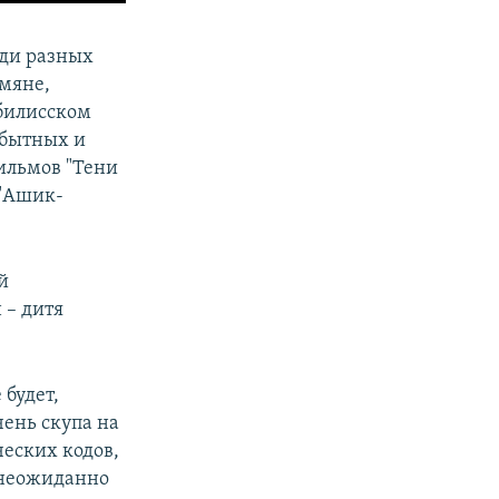
юди разных
мяне,
тбилисском
обытных и
ильмов "Тени
 "Ашик-
й
 – дитя
 будет,
чень скупа на
ческих кодов,
я неожиданно