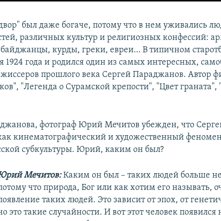
двор" был даже богаче, потому что в нем уживались л
тей, различных культур и религиозных конфессий: ар
рбайджанцы, курды, греки, евреи… В типичном старо
ря 1924 года и родился один из самых интересных, сам
жиссеров прошлого века Сергей Параджанов. Автор ф
ов", "Легенда о Сурамской крепости", "Цвет граната",
джанова, фотограф Юрий Мечитов убежден, что Серге
ак кинематографический и художественный феномен
сской субкультуры. Юрий, каким он был?
Юрий Мечитов:
Каким он был – таких людей больше не
потому что природа, Бог или как хотим его называть, о
появление таких людей. Это зависит от эпох, от генети
но это такие случайности. И вот этот человек появилс