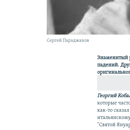
Сергей Параджанов
Знаменитый р
падений. Дру
оригинальног
Георгий Коба
которые част
как-то сказал
итальянскому
"Святой Януа