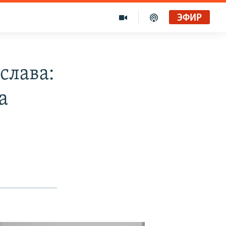
ЭФИР
слава:
а