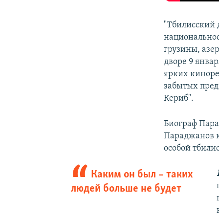
"Тбилисский 
национальнос
грузины, азе
дворе 9 янва
ярких киноре
забытых предк
Кериб".
Биограф Пара
Параджанов к
особой тбили
Каким он был – таких
людей больше не будет