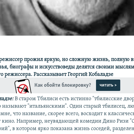
ежиссер прожил яркую, но сложную жизнь, полную в
зья, биографы и искусствоведы делятся своими мысля
о режиссера. Рассказывает Георгий Кобаладзе
Как обойти блокировку?
читать >
ладзе:
В старом Тбилиси есть истинно "тбилисские дво
о называют "итальянскими". Один старый тбилисец, л
 мне, что название, скорее всего, восходит к классиче
 кино. Например, неувядающей комедии Дино Ризи "
рий", в котором ярко показана жизнь соседей, разделе