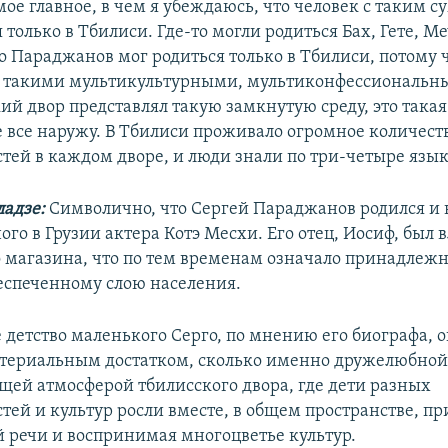
амое главное, в чем я убеждаюсь, что человек с таким
 только в Тбилиси. Где-то могли родиться Бах, Гете, М
о Параджанов мог родиться только в Тбилиси, потому ч
 с такими мультикультурными, мультиконфессиональн
ий двор представлял такую замкнутую среду, это такая
е все наружу. В Тбилиси проживало огромное количест
тей в каждом дворе, и люди знали по три-четыре язык
ладзе:
Символично, что Сергей Параджанов родился и 
ого в Грузии актера Котэ Месхи. Его отец, Иосиф, был
 магазина, что по тем временам означало принадлежн
еспеченному слою населения.
 детство маленького Серго, по мнению его биографа, 
атериальным достатком, сколько именно дружелюбной
ей атмосферой тбилисского двора, где дети разных
тей и культур росли вместе, в общем пространстве, пр
 речи и воспринимая многоцветье культур.