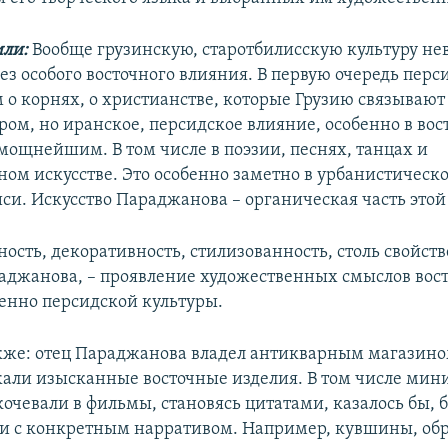
или:
Вообще грузинскую, старотбилисскую культуру н
ез особого восточного влияния. В первую очередь перс
 о корнях, о христианстве, которые Грузию связывают 
ом, но иранское, персидское влияние, особенно в вос
 мощнейшим. В том числе в поэзии, песнях, танцах и
ном искусстве. Это особенно заметно в урбанистическ
иси. Искусство Параджанова – органическая часть этой
ость, декоративность, стилизованность, столь свойст
джанова, – проявление художественных смыслов вост
нно персидской культуры.
же: отец Параджанова владел антикварным магазином
жали изысканные восточные изделия. В том числе ми
очевали в фильмы, становясь цитатами, казалось бы, б
и с конкретным нарративом. Например, кувшины, об