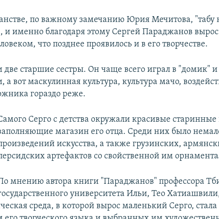
ранстве, по важному замечанию Юрия Мечитова, "табу 
, и именно благодаря этому Сергей Параджанов вырос
овеком, что позднее проявилось и в его творчестве.
 две старшие сестры. Он чаще всего играл в "домик" и
, а вот маскулинная культура, культура мачо, воздейст
ожника гораздо реже.
Самого Серго с детства окружали красивые старинные
заполняющие магазин его отца. Среди них было немал
произведений искусства, а также грузинских, армянск
персидских артефактов со свойственной им орнамента
По мнению автора книги "Параджанов" профессора Тб
государственного университета Ильи, Тео Хатиашвили
ческая среда, в которой вырос маленький Серго, стала
 его творческого языка и выбранных им художествен