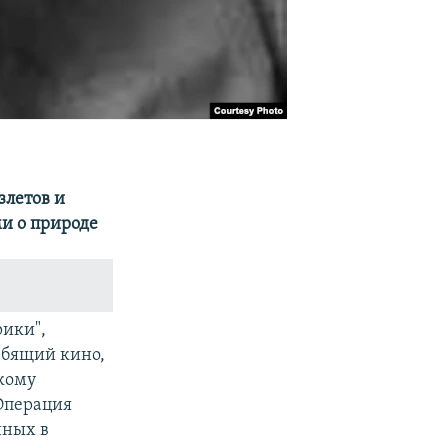
злетов и
ми о природе
рики",
юбящий кино,
скому
Операция
нных в