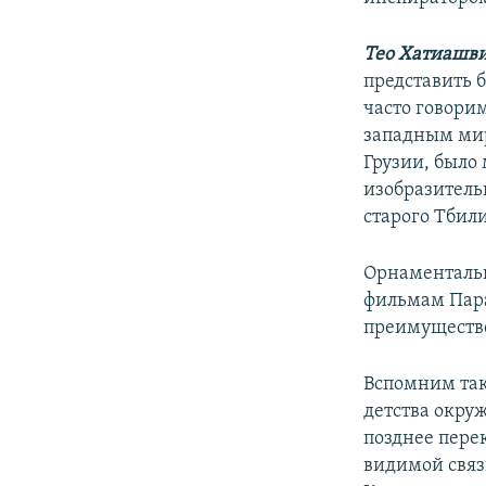
Тео Хатиашв
представить б
часто говорим
западным мир
Грузии, было
изобразитель
старого Тбил
Орнаментальн
фильмам Пара
преимуществе
Вспомним так
детства окру
позднее перек
видимой связ