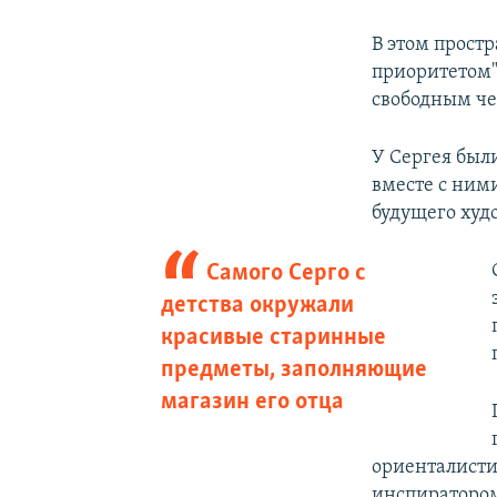
В этом прост
приоритетом"
свободным чел
У Сергея были
вместе с ними
будущего худ
Самого Серго с
детства окружали
красивые старинные
предметы, заполняющие
магазин его отца
ориенталисти
инспиратором