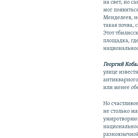
на свет, но с
мог появиться
Менделеев, н
такая почва,
Этот тбилисск
площадка, гд
национальнос
Георгий Коба
улице известн
антикварного
или менее об
Но счастливое
не столько м
умиротворяющ
национальнос
разноязычной