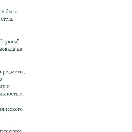
не было
 столь
 "куклы"
вовала на
 предметы,
о
их и
льностью.
илисского
,
ных форм.