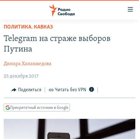
Ссылки
для
упрощенного
ПОЛИТИКА. КАВКАЗ
ПРОГРАММЫ
доступа
Telegram на страже выборов
ПОДКАСТЫ
Вернуться
Путина
к
АВТОРСКИЕ ПРОЕКТЫ
основному
Динара Ханахмедова
ЦИТАТЫ СВОБОДЫ
содержанию
Вернутся
25 декабря 2017
МНЕНИЯ
к
КУЛЬТУРА
Поделиться
Читать без VPN
главной
навигации
IDEL.РЕАЛИИ
Вернутся
Приоритетный источник в Google
КАВКАЗ.РЕАЛИИ
к
СЕВЕР.РЕАЛИИ
поиску
СИБИРЬ.РЕАЛИИ