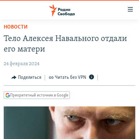
Ссылки
для
упрощенного
НОВОСТИ
ПРОГРАММЫ
доступа
Тело Алексея Навального отдали
ПОДКАСТЫ
Вернуться
его матери
к
АВТОРСКИЕ ПРОЕКТЫ
основному
24 февраля 2024
ЦИТАТЫ СВОБОДЫ
содержанию
Вернутся
МНЕНИЯ
Поделиться
Читать без VPN
к
КУЛЬТУРА
главной
Приоритетный источник в Google
навигации
IDEL.РЕАЛИИ
Вернутся
КАВКАЗ.РЕАЛИИ
к
СЕВЕР.РЕАЛИИ
поиску
СИБИРЬ.РЕАЛИИ