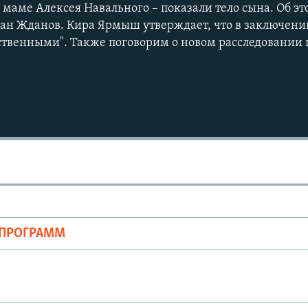
маме Алексея Навального – показали тело сына. Об эт
ван Жданов. Кира Ярмыш утверждает, что в заключен
ственными". Также поговорим о новом расследовании 
Auto
240p
360p
720p
1080p
ОПРОГРАММ