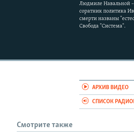
Людмиле Навальной – 
соратник политика И
смерти названы "есте
Свобода "Система".
АРХИВ ВИДЕО
СПИСОК РАДИ
Смотрите также