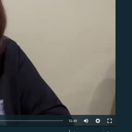
able
Auto
51:48
240p