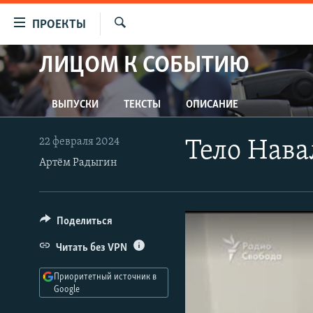
Ссылки
ПРОЕКТЫ
для
Искать
упрощенного
ЛИЦОМ К СОБЫТИЮ
ПРОГРАММЫ
доступа
ПОДКАСТЫ
Вернуться
ВЫПУСКИ
ТЕКСТЫ
ОПИСАНИЕ
АВТОРСКИЕ ПРОЕКТЫ
к
основному
ЦИТАТЫ СВОБОДЫ
22 февраля 2024
Тело Нава
содержанию
Артём Радыгин
МНЕНИЯ
Вернутся
КУЛЬТУРА
к
главной
IDEL.РЕАЛИИ
Поделиться
навигации
КАВКАЗ.РЕАЛИИ
Вернутся
Читать без VPN
к
СЕВЕР.РЕАЛИИ
поиску
Приоритетный источник в
СИБИРЬ.РЕАЛИИ
Google