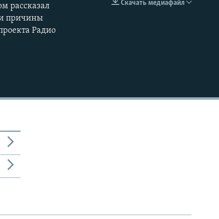
Скачать медиафайл
ом рассказал
EMBED
360p
ии причины
проекта Радио
480p
720p
1080p
480p