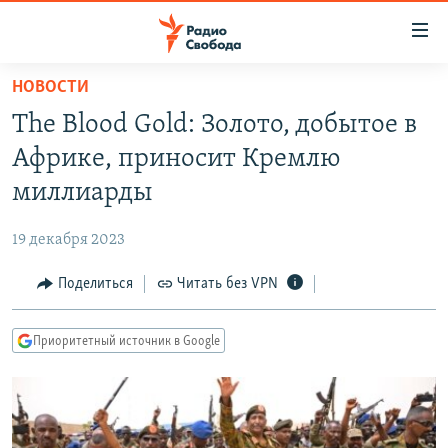
Ссылки
для
упрощенного
НОВОСТИ
ПРОГРАММЫ
доступа
The Blood Gold: Золото, добытое в
ПОДКАСТЫ
Вернуться
Африке, приносит Кремлю
к
АВТОРСКИЕ ПРОЕКТЫ
миллиарды
основному
ЦИТАТЫ СВОБОДЫ
содержанию
19 декабря 2023
Вернутся
МНЕНИЯ
к
Поделиться
Читать без VPN
КУЛЬТУРА
главной
навигации
IDEL.РЕАЛИИ
Приоритетный источник в Google
Вернутся
КАВКАЗ.РЕАЛИИ
к
СЕВЕР.РЕАЛИИ
поиску
СИБИРЬ.РЕАЛИИ