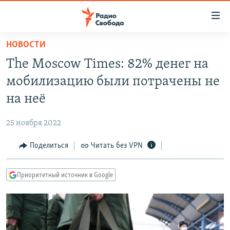
Ссылки
для
упрощенного
НОВОСТИ
ПРОГРАММЫ
доступа
The Moscow Times: 82% денег на
ПОДКАСТЫ
Вернуться
мобилизацию были потрачены не
к
АВТОРСКИЕ ПРОЕКТЫ
на неё
основному
ЦИТАТЫ СВОБОДЫ
содержанию
25 ноября 2022
Вернутся
МНЕНИЯ
к
Поделиться
Читать без VPN
КУЛЬТУРА
главной
навигации
IDEL.РЕАЛИИ
Приоритетный источник в Google
Вернутся
КАВКАЗ.РЕАЛИИ
к
СЕВЕР.РЕАЛИИ
поиску
СИБИРЬ.РЕАЛИИ