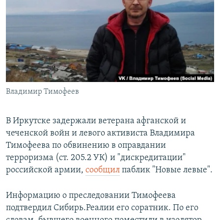
РАСПИСАНИЕ ВЕЩАНИЯ
ПОДПИШИТЕСЬ НА РАССЫЛКУ
СОЦИАЛЬНЫЕ СЕТИ
Владимир Тимофеев
Все сайты РСЕ/РС
В Иркутске задержали ветерана афганской и
чеченской войн и левого активиста Владимира
Тимофеева по обвинению в оправдании
терроризма (ст. 205.2 УК) и "дискредитации"
российской армии,
сообщил
паблик "Новые левые".
Информацию о преследовании Тимофеева
подтвердил Сибирь.Реалии его соратник. По его