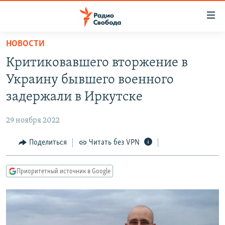
Ссылки
для
упрощенного
НОВОСТИ
ПРОГРАММЫ
доступа
Критиковавшего вторжение в
ПОДКАСТЫ
Вернуться
Украину бывшего военного
к
АВТОРСКИЕ ПРОЕКТЫ
задержали в Иркутске
основному
ЦИТАТЫ СВОБОДЫ
содержанию
29 ноября 2022
Вернутся
МНЕНИЯ
к
Поделиться
Читать без VPN
КУЛЬТУРА
главной
навигации
IDEL.РЕАЛИИ
Приоритетный источник в Google
Вернутся
КАВКАЗ.РЕАЛИИ
к
СЕВЕР.РЕАЛИИ
поиску
СИБИРЬ.РЕАЛИИ