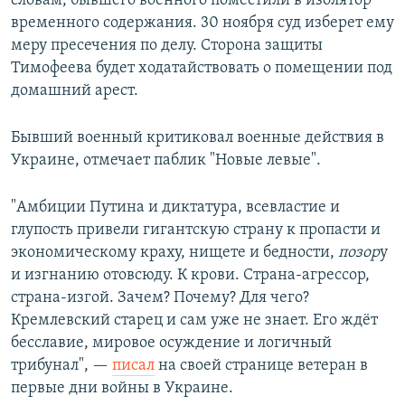
словам, бывшего военного поместили в изолятор
временного содержания. 30 ноября суд изберет ему
меру пресечения по делу. Сторона защиты
Тимофеева будет ходатайствовать о помещении под
домашний арест.
Бывший военный критиковал военные действия в
Украине, отмечает паблик "Новые левые".
"Амбиции Путина и диктатура, всевластие и
глупость привели гигантскую страну к пропасти и
экономическому краху, нищете и бедности,
позор
у
и изгнанию отовсюду. К крови. Страна-агрессор,
страна-изгой. Зачем? Почему? Для чего?
Кремлевский старец и сам уже не знает. Его ждёт
бесславие, мировое осуждение и логичный
трибунал", —
писал
на своей странице ветеран в
первые дни войны в Украине.