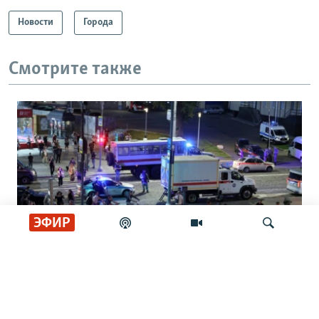
Новости
Города
Смотрите также
ЭФИР
Генералы и семья. Что известно о
Искать
жертвах взрыва в ресторане Balzi Rossi