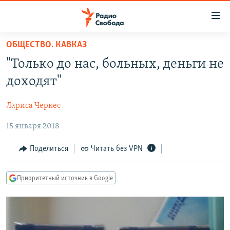
Ссылки
для
упрощенного
ОБЩЕСТВО. КАВКАЗ
ПРОГРАММЫ
доступа
"Только до нас, больных, деньги не
ПОДКАСТЫ
Вернуться
доходят"
к
АВТОРСКИЕ ПРОЕКТЫ
основному
Лариса Черкес
ЦИТАТЫ СВОБОДЫ
содержанию
Вернутся
15 января 2018
МНЕНИЯ
к
КУЛЬТУРА
Поделиться
Читать без VPN
главной
навигации
IDEL.РЕАЛИИ
Вернутся
Приоритетный источник в Google
КАВКАЗ.РЕАЛИИ
к
СЕВЕР.РЕАЛИИ
поиску
СИБИРЬ.РЕАЛИИ