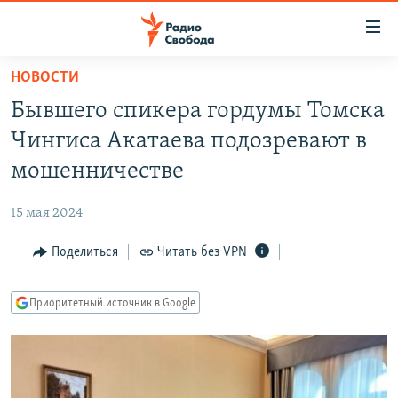
Ссылки
для
упрощенного
НОВОСТИ
ПРОГРАММЫ
доступа
Бывшего спикера гордумы Томска
ПОДКАСТЫ
Вернуться
Чингиса Акатаева подозревают в
к
АВТОРСКИЕ ПРОЕКТЫ
мошенничестве
основному
ЦИТАТЫ СВОБОДЫ
содержанию
15 мая 2024
Вернутся
МНЕНИЯ
к
Поделиться
Читать без VPN
КУЛЬТУРА
главной
навигации
IDEL.РЕАЛИИ
Приоритетный источник в Google
Вернутся
КАВКАЗ.РЕАЛИИ
к
СЕВЕР.РЕАЛИИ
поиску
СИБИРЬ.РЕАЛИИ