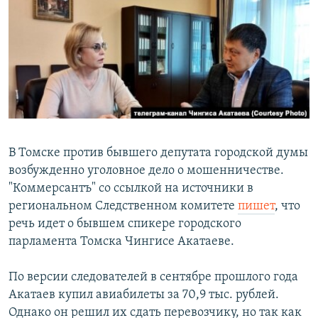
РАСПИСАНИЕ ВЕЩАНИЯ
ПОДПИШИТЕСЬ НА РАССЫЛКУ
СОЦИАЛЬНЫЕ СЕТИ
В Томске против бывшего депутата городской думы
возбужденно уголовное дело о мошенничестве.
Все сайты РСЕ/РС
"Коммерсантъ" со ссылкой на источники в
региональном Следственном комитете
пишет
, что
речь идет о бывшем спикере городского
парламента Томска Чингисе Акатаеве.
По версии следователей в сентябре прошлого года
Акатаев купил авиабилеты за 70,9 тыс. рублей.
Однако он решил их сдать перевозчику, но так как