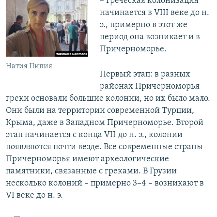
– Греческая колонизация
начинается в VIII веке до н.
э., примерно в этот же
период она возникает и в
Причерноморье.
Натия Пипия
Первый этап: в разных
районах Причерноморья
греки основали большие колонии, но их было мало.
Они были на территории современной Турции,
Крыма, даже в Западном Причерноморье. Второй
этап начинается с конца VII до н. э., колонии
появляются почти везде. Все современные страны
Причерноморья имеют археологические
памятники, связанные с греками. В Грузии
несколько колоний – примерно 3–4 – возникают в
VI веке до н. э.