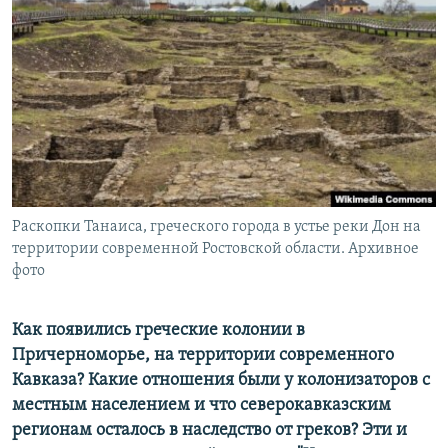
РАСПИСАНИЕ ВЕЩАНИЯ
ПОДПИШИТЕСЬ НА РАССЫЛКУ
СОЦИАЛЬНЫЕ СЕТИ
Раскопки Танаиса, греческого города в устье реки Дон на
Все сайты РСЕ/РС
территории современной Ростовской области. Архивное
фото
Как появились греческие колонии в
Причерноморье, на территории современного
Кавказа? Какие отношения были у колонизаторов с
местным населением и что северокавказским
регионам осталось в наследство от греков? Эти и