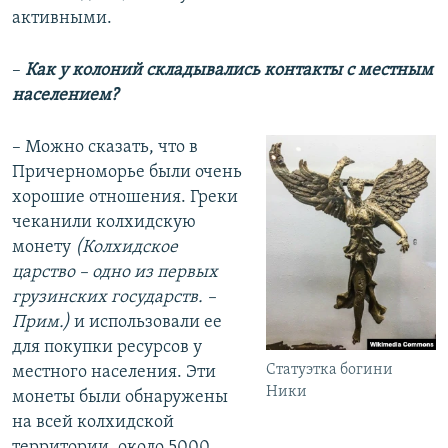
активными.
–
Как у колоний складывались контакты с местным
населением?
– Можно сказать, что в
Причерноморье были очень
хорошие отношения. Греки
чеканили колхидскую
монету
(Колхидское
царство – одно из первых
грузинских государств. –
Прим.)
и использовали ее
для покупки ресурсов у
Статуэтка богини
местного населения. Эти
Ники
монеты были обнаружены
на всей колхидской
территории, около 5000