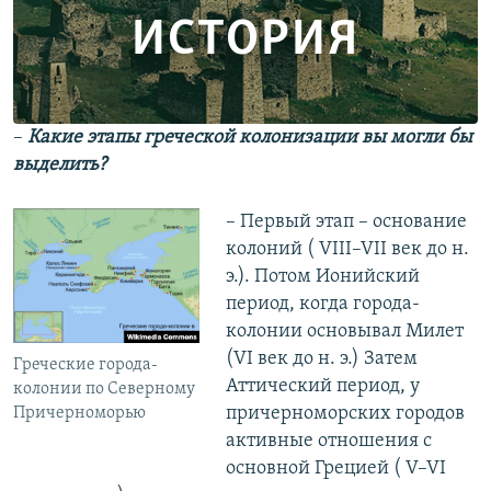
ИСТОРИЯ
–
Какие этапы греческой колонизации вы могли бы
выделить?
– Первый этап – основание
колоний ( VIII–VII век до н.
э.). Потом Ионийский
период, когда города-
колонии основывал Милет
(VI век до н. э.) Затем
Греческие города-
Аттический период, у
колонии по Северному
причерноморских городов
Причерноморью
активные отношения с
основной Грецией ( V–VI