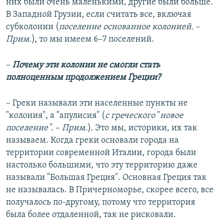
них были очень маленькими, другие были больше.
В Западной Грузии, если считать все, включая
субколонии (
поселение основанное колонией.
–
Прим.
), то мы имеем 6–7 поселений.
–
Почему эти колонии не смогли стать
полноценным продолжением Греции?
– Греки называли эти населенные пункты не
"колония", а "апулисия" (
с греческого
"
новое
поселение".
–
Прим.
). Это мы, историки, их так
называем. Когда греки основали города на
территории современной Италии, города были
настолько большими, что эту территорию даже
называли "Большая Греция". Основная Греция так
не называлась. В Причерноморье, скорее всего, все
получалось по-другому, потому что территория
была более отдаленной, так не рисковали.