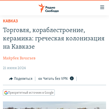
Ссылки
для
упрощенного
КАВКАЗ
ПРОГРАММЫ
доступа
Торговля, кораблестроение,
ПОДКАСТЫ
Вернуться
керамика: греческая колонизация
к
АВТОРСКИЕ ПРОЕКТЫ
на Кавказе
основному
ЦИТАТЫ СВОБОДЫ
содержанию
Майрбек Вачагаев
Вернутся
МНЕНИЯ
к
21 июня 2024
КУЛЬТУРА
главной
навигации
IDEL.РЕАЛИИ
Поделиться
Читать без VPN
Вернутся
КАВКАЗ.РЕАЛИИ
к
Приоритетный источник в Google
СЕВЕР.РЕАЛИИ
поиску
СИБИРЬ.РЕАЛИИ