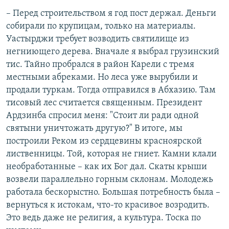
– Перед строительством я год пост держал. Деньги
собирали по крупицам, только на материалы.
Уастырджи требует возводить святилище из
негниющего дерева. Вначале я выбрал грузинский
тис. Тайно пробрался в район Карели с тремя
местными абреками. Но леса уже вырубили и
продали туркам. Тогда отправился в Абхазию. Там
тисовый лес считается священным. Президент
Ардзинба спросил меня: "Стоит ли ради одной
святыни уничтожать другую?" В итоге, мы
построили Реком из сердцевины красноярской
лиственницы. Той, которая не гниет. Камни клали
необработанные – как их Бог дал. Скаты крыши
возвели параллельно горным склонам. Молодежь
работала бескорыстно. Большая потребность была –
вернуться к истокам, что-то красивое возродить.
Это ведь даже не религия, а культура. Тоска по