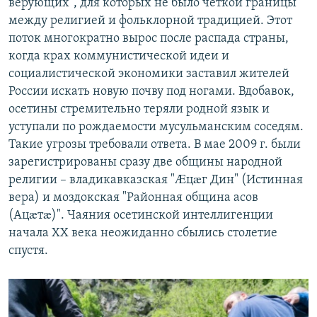
верующих", для которых не было четкой границы
между религией и фольклорной традицией. Этот
поток многократно вырос после распада страны,
когда крах коммунистической идеи и
социалистической экономики заставил жителей
России искать новую почву под ногами. Вдобавок,
осетины стремительно теряли родной язык и
уступали по рождаемости мусульманским соседям.
Такие угрозы требовали ответа. В мае 2009 г. были
зарегистрированы сразу две общины народной
религии – владикавказская "Æцæг Дин" (Истинная
вера) и моздокская "Районная община асов
(Ацæтæ)". Чаяния осетинской интеллигенции
начала XX века неожиданно сбылись столетие
спустя.