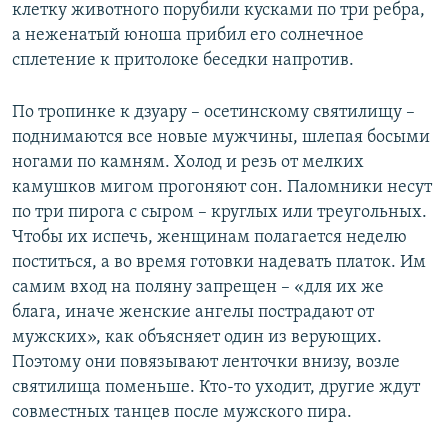
клетку животного порубили кусками по три ребра,
а неженатый юноша прибил его солнечное
сплетение к притолоке беседки напротив.
По тропинке к дзуару – осетинскому святилищу –
поднимаются все новые мужчины, шлепая босыми
ногами по камням. Холод и резь от мелких
камушков мигом прогоняют сон. Паломники несут
по три пирога с сыром – круглых или треугольных.
Чтобы их испечь, женщинам полагается неделю
поститься, а во время готовки надевать платок. Им
самим вход на поляну запрещен – «для их же
блага, иначе женские ангелы пострадают от
мужских», как объясняет один из верующих.
Поэтому они повязывают ленточки внизу, возле
святилища поменьше. Кто-то уходит, другие ждут
совместных танцев после мужского пира.