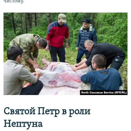
чистому.
С
вятой Петр в роли
Нептуна