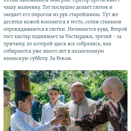
Сотни паломников замерли. Оратор протягивает
чашу мальчику. Тот послушно делает глоток и
заедает его пирогом из рук старейшины. Тут же
десятки ножей вонзаются в тесто, сотни стаканов
опрокидываются в глотки. Начинается кувд. Второй
тост хистар поднимает за Уастырджи, третий – за
причину, по которой здесь все собрались, как
собираются уже много лет в назначенную
июньскую субботу. За Реком.