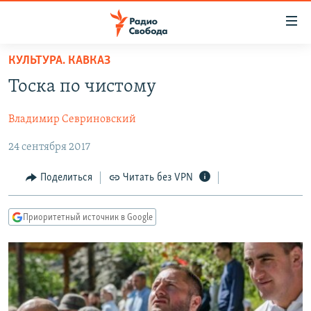
Ссылки
для
упрощенного
КУЛЬТУРА. КАВКАЗ
ПРОГРАММЫ
доступа
Тоска по чистому
ПОДКАСТЫ
Вернуться
к
Владимир Севриновский
АВТОРСКИЕ ПРОЕКТЫ
основному
24 сентября 2017
ЦИТАТЫ СВОБОДЫ
содержанию
Вернутся
МНЕНИЯ
Поделиться
Читать без VPN
к
КУЛЬТУРА
главной
Приоритетный источник в Google
навигации
IDEL.РЕАЛИИ
Вернутся
КАВКАЗ.РЕАЛИИ
к
СЕВЕР.РЕАЛИИ
поиску
СИБИРЬ.РЕАЛИИ