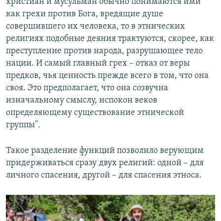
христиан и мусульман обычно понимаются ими
как грехи против Бога, вредящие душе
совершившего их человека, то в этнических
религиях подобные деяния трактуются, скорее, как
преступление против народа, разрушающее тело
нации. И самый главный грех – отказ от веры
предков, чья ценность прежде всего в том, что она
своя. Это предполагает, что она созвучна
изначальному смыслу, испокон веков
определяющему существование этнической
группы".
Такое разделение функций позволило верующим
придерживаться сразу двух религий: одной – для
личного спасения, другой – для спасения этноса.