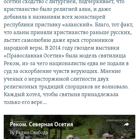
осетин сходство с литургией, подчеркивает, что
христианство было религией алан, и даже
добавила к названиям всех монастырей
республики приставку «аланский». Благо, тот факт,
что аланы приняли христианство раньше русских,
льстит самолюбию даже ярых сторонников
народной веры. В 2014 году гвоздем выставки
«Православная Осетия» была модель святилища
Реком, из-за чего националисты едва не подали в
суд за оскорбление чувств верующих. Мнение
ученых о нерасторжимой слитности двух
религиозных традиций спорщиков не волновало.
Каждый хотел, чтобы святыня принадлежала
только его вере…
Реком. Северная Осетия
by
Радио Свобода