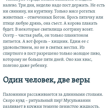
налево. Три дня, неделю надо пост держать. Не есть
ни свинину, ни курятину. Только мясо рогатых
животных – отмеченных Богом. Брось пятачку или
птице любую дрянь, она съест. А корова плакать
будет. В некоторые святилища осетрину возят.
Осетр – чистая рыба, он только планктоном
питается. А вот форель – хищник. Едим ее с
удовольствием, но не в святых местах. Из
спиртного в пост разрешено только молодое пиво,
которому не больше пяти дней. Оно как квас,
полезно даже ребенку.
Один человек, две веры
Паломники рассаживаются за длинными столами.
Скоро кувд – ритуальный пир! Мусульманин
разливает в кружки темную пенистую жидкость.