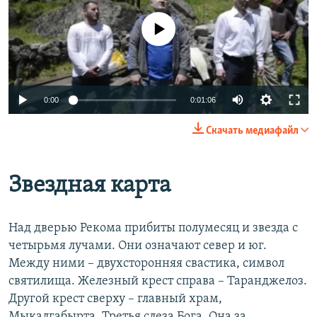
No media source currently available
0:00
0:01:06
Скачать медиафайл
Звездная карта
Над дверью Рекома прибиты полумесяц и звезда с
четырьмя лучами. Они означают север и юг.
Между ними – двухсторонняя свастика, символ
святилища. Железный крест справа – Таранджелоз.
Другой крест сверху – главный храм,
Мыкалгабырта. Третья слеза Бога. Она за