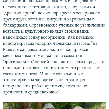
межнациональными проблемами. Так, звание
наследников легендарных алан, а через них и
"древних ариев", до сих пор яростно оспаривают
друг у друга осетины, ингуши и карачаевцы с
балкарцами. Соревнование ученых по увеличению
возраста и культурного вклада своих наций
напоминало гонку вооружений. Как печально
констатировала историк Людмила Гатагова, "на
Кавказе расцвела и молчаливо поощрялась
местными властями практика создания
‘оригинальных’ версий прошлого своего народа – с
непременным возвеличиванием его роли за счет
соседних этносов. Многие современные
этноконфликты зародились на страницах
исторических работ, преимущественно по
древности и средневековью".