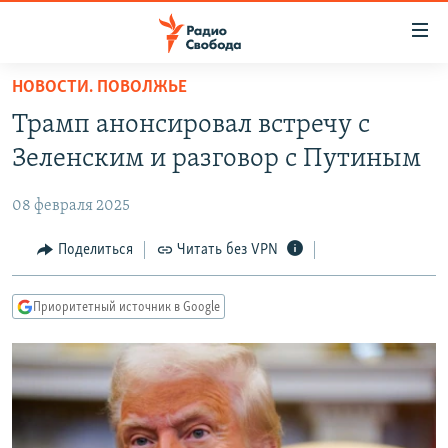
Ссылки
для
упрощенного
НОВОСТИ. ПОВОЛЖЬЕ
ПРОГРАММЫ
доступа
Трамп анонсировал встречу с
ПОДКАСТЫ
Вернуться
Зеленским и разговор с Путиным
к
АВТОРСКИЕ ПРОЕКТЫ
основному
08 февраля 2025
ЦИТАТЫ СВОБОДЫ
содержанию
Вернутся
МНЕНИЯ
Поделиться
Читать без VPN
к
КУЛЬТУРА
главной
Приоритетный источник в Google
навигации
IDEL.РЕАЛИИ
Вернутся
КАВКАЗ.РЕАЛИИ
к
СЕВЕР.РЕАЛИИ
поиску
СИБИРЬ.РЕАЛИИ