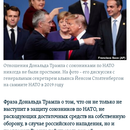
РАСПИСАНИЕ ВЕЩАНИЯ
ПОДПИШИТЕСЬ НА РАССЫЛКУ
СОЦИАЛЬНЫЕ СЕТИ
Отношения Дональда Трампа с союзниками по НАТО
Все сайты РСЕ/РС
никогда не были простыми. На фото – его дискуссия с
генеральным секретарем альянса Йенсом Столтенбергом
на саммите НАТО в 2019 году
Фраза Дональда Трампа о том, что он не только не
выступит в защиту союзников по НАТО, не
расходующих достаточных средств на собственную
оборону, в случае российского нападения, но и