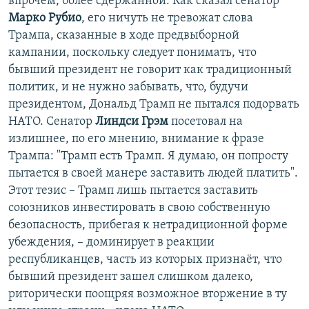
впрочем, более сдержанной. Как сказал сенатор
Марко Рубио
, его ничуть не тревожат слова
Трампа, сказанные в ходе предвыборной
кампании, поскольку следует понимать, что
бывший президент не говорит как традиционный
политик, и не нужно забывать, что, будучи
президентом, Дональд Трамп не пытался подорвать
НАТО. Сенатор
Линдси Грэм
посетовал на
излишнее, по его мнению, внимание к фразе
Трампа: "Трамп есть Трамп. Я думаю, он попросту
пытается в своей манере заставить людей платить".
Этот тезис – Трамп лишь пытается заставить
союзников инвестировать в свою собственную
безопасность, прибегая к нетрадиционной форме
убеждения, – доминирует в реакции
республиканцев, часть из которых признаёт, что
бывший президент зашел слишком далеко,
риторически поощряя возможное вторжение в ту