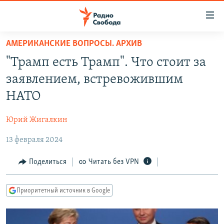
Ссылки
для
упрощенного
АМЕРИКАНСКИЕ ВОПРОСЫ. АРХИВ
ПРОГРАММЫ
доступа
"Трамп есть Трамп". Что стоит за
ПОДКАСТЫ
Вернуться
заявлением, встревожившим
к
АВТОРСКИЕ ПРОЕКТЫ
НАТО
основному
ЦИТАТЫ СВОБОДЫ
содержанию
Юрий Жигалкин
Вернутся
МНЕНИЯ
к
13 февраля 2024
КУЛЬТУРА
главной
навигации
IDEL.РЕАЛИИ
Поделиться
Читать без VPN
Вернутся
КАВКАЗ.РЕАЛИИ
к
Приоритетный источник в Google
СЕВЕР.РЕАЛИИ
поиску
СИБИРЬ.РЕАЛИИ