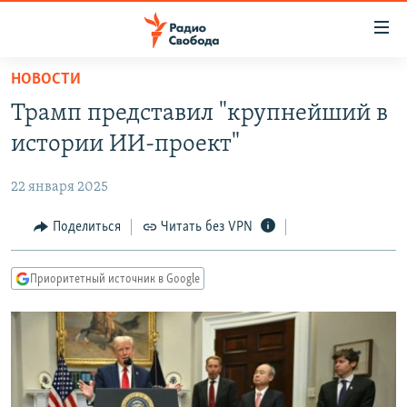
Ссылки
для
упрощенного
НОВОСТИ
ПРОГРАММЫ
доступа
Трамп представил "крупнейший в
ПОДКАСТЫ
Вернуться
истории ИИ-проект"
к
АВТОРСКИЕ ПРОЕКТЫ
основному
22 января 2025
ЦИТАТЫ СВОБОДЫ
содержанию
Вернутся
МНЕНИЯ
Поделиться
Читать без VPN
к
КУЛЬТУРА
главной
Приоритетный источник в Google
навигации
IDEL.РЕАЛИИ
Вернутся
КАВКАЗ.РЕАЛИИ
к
СЕВЕР.РЕАЛИИ
поиску
СИБИРЬ.РЕАЛИИ