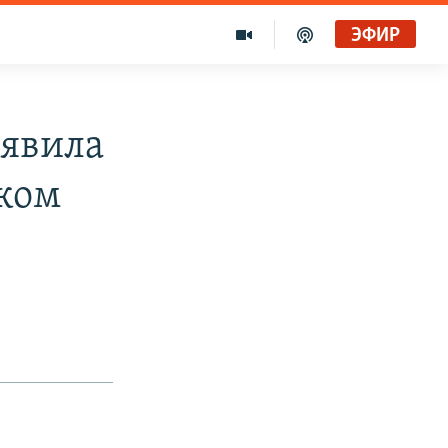
ЭФИР
аявила
ском