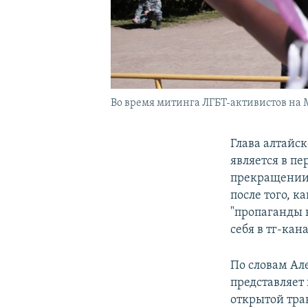
Во время митинга ЛГБТ-активистов на 
Глава алтайс
является в п
прекращении 
после того, к
"пропаганды 
себя в тг-кана
По словам Ал
представляет
открытой тра