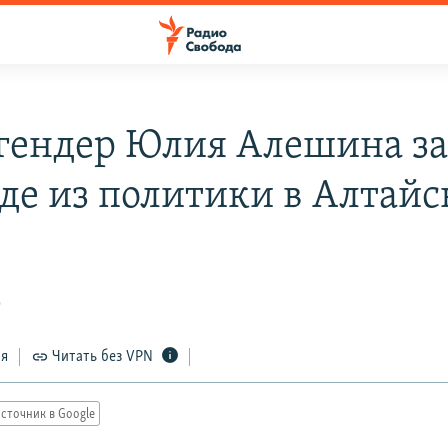
гендер Юлия Алешина з
оде из политики в Алтай
2
ся
Читать без VPN
сточник в Google