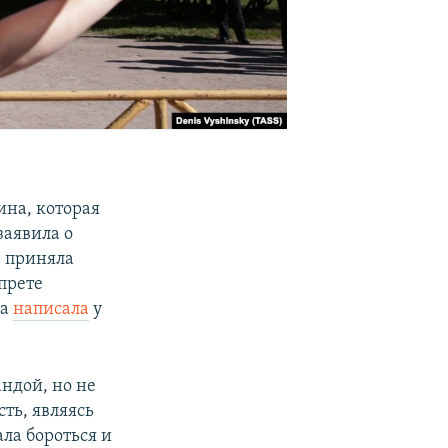
ина, которая
заявила о
 приняла
апрете
на
написала
у
ндой, но не
ть, являясь
ла бороться и