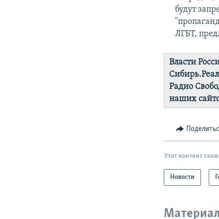
будут зап
"пропаганд
ЛГБТ, пред
Власти Росс
Сибирь.Реа
Радио Свобо
наших сайто
Поделить
Этот контент такж
Новости
Г
Материал