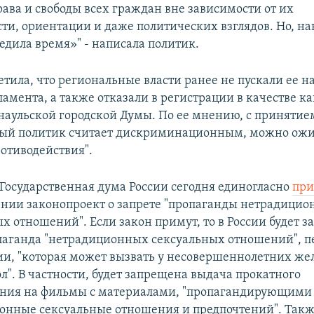
рава и свободы всех граждан вне зависимости от их
ти, ориентации и даже политических взглядов. Но, на
едила время»" - написала политик.
тила, что региональные власти ранее не пускали ее н
амента, а также отказали в регистрации в качестве к
наульской городской Думы. По ее мнению, с принятие
рый политик считает дискриминационным, можно ожи
ротиводействия".
 Государственная дума России сегодня единогласно
при
ении законопроект о запрете "пропаганды нетрадици
х отношений". Если закон примут, то в России будет 
паганда "нетрадиционных сексуальных отношений", п
и, "которая может вызвать у несовершеннолетних же
л". В частности, будет запрещена выдача прокатного
ения на фильмы с материалами, "пропагандирующими
онные сексуальные отношения и предпочтений". Такж