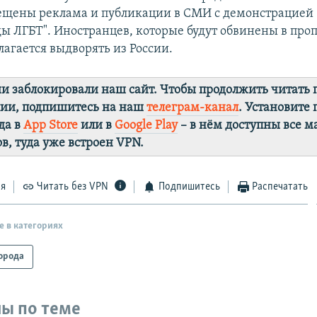
рещены реклама и публикации в СМИ с демонстрацией
ы ЛГБТ". Иностранцев, которые будут обвинены в про
лагается выдворять из России.
ии заблокировали наш сайт. Чтобы продолжить читать
лии, подпишитесь на наш
телеграм-канал
. Установите
да в
App Store
или в
Google Play
– в нём доступны все 
в, туда уже встроен VPN.
ся
Читать без VPN
Подпишитесь
Распечатать
е в категориях
орода
ы по теме