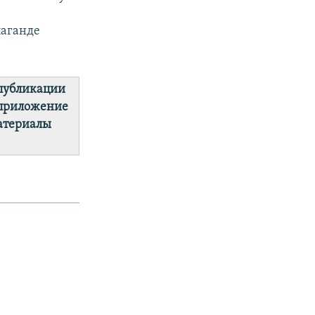
паганде
 публикации
 приложение
материалы