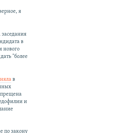
верное, я
а заседания
андидата в
м нового
дать "более
няла
в
онных
запрещена
едофилии и
лание
е по закону