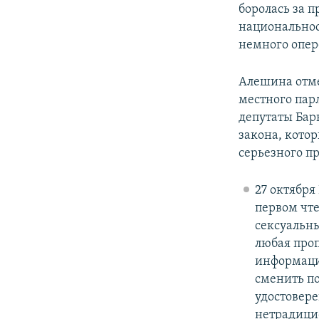
боролась за п
национальнос
немного опер
Алешина отме
местного парл
депутаты Бар
закона, кото
серьезного п
27 октября
первом чт
сексуальны
любая про
информаци
сменить по
удостовер
нетрадици