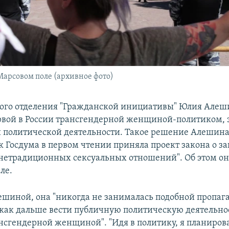
Марсовом поле (архивное фото)
кого отделения "Гражданской инициативы" Юлия Алеш
ервой в России трансгендерной женщиной-политиком, 
политической деятельности. Такое решение Алешина
ак Госдума в первом чтении приняла проект закона о з
нетрадиционных сексуальных отношений". Об этом о
ле.
ешиной, она "никогда не занималась подобной пропага
 как дальше вести публичную политическую деятельнос
нсгендерной женщиной". "Идя в политику, я планирова