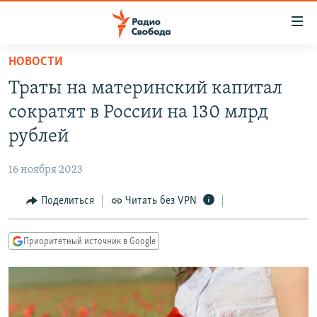
Ссылки
для
упрощенного
НОВОСТИ
ПРОГРАММЫ
доступа
Траты на материнский капитал
ПОДКАСТЫ
Вернуться
сократят в России на 130 млрд
к
АВТОРСКИЕ ПРОЕКТЫ
рублей
основному
ЦИТАТЫ СВОБОДЫ
содержанию
16 ноября 2023
Вернутся
МНЕНИЯ
к
Поделиться
Читать без VPN
КУЛЬТУРА
главной
навигации
IDEL.РЕАЛИИ
Приоритетный источник в Google
Вернутся
КАВКАЗ.РЕАЛИИ
к
СЕВЕР.РЕАЛИИ
поиску
СИБИРЬ.РЕАЛИИ