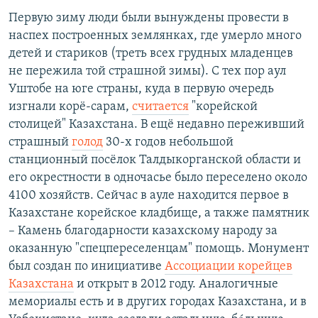
Первую зиму люди были вынуждены провести в
наспех построенных землянках, где умерло много
детей и стариков (треть всех грудных младенцев
не пережила той страшной зимы). С тех пор аул
Уштобе на юге страны, куда в первую очередь
изгнали корё-сарам,
считается
"корейской
столицей" Казахстана. В ещё недавно переживший
страшный
голод
30-х годов небольшой
станционный посёлок Талдыкорганской области и
его окрестности в одночасье было переселено около
4100 хозяйств. Сейчас в ауле находится первое в
Казахстане корейское кладбище, а также памятник
– Камень благодарности казахскому народу за
оказанную "спецпереселенцам" помощь. Монумент
был создан по инициативе
Ассоциации корейцев
Казахстана
и открыт в 2012 году. Аналогичные
мемориалы есть и в других городах Казахстана, и в