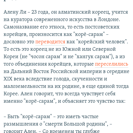
Алену Ли – 23 года, он алматинский кореец, учится
на куратора современного искусства в Лондоне.
Самоназвание его этноса, то есть постсоветских
корейцев, произносится как "корё-сарам" –
дословно это
переводится
как "корейский человек".
То есть это кореец не из Южной или Северной
Кореи (не "чосон сарам" и не "хангук сарам"), а из
того объединения корейцев, которые
переселились
на Дальний Восток Российской империи в середине
XIX века вследствие голода, скученности и
малоземельности на их родине, в еще единой тогда
Корее. Ален говорит, что всегда чувствует себя
именно "корё-сарам", и объясняет это чувство так:
– Быть "корё-сарам" – это иметь частые
размышления о "смерти Большой родины", –
говорит Ален. – Со временем ты глубже