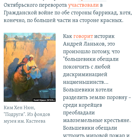
Октябрьского переворота
участвовали
в
Гражданской войне по обе стороны баррикад, хотя,
конечно, по большей части на стороне красных.
Как
говорит
историк
Андрей Ланьков, это
произошло потому, что
"большевики обещали
покончить с любой
дискриминацией
нацменьшинств...
Большевики хотели
разделить землю поровну –
среди корейцев
Ким Хен Нюн,
преобладали
"Подруги". Из фондов
малоземельные крестьяне.
музея им. Кастеева
Большевики обещали
устроить мировой пожар и