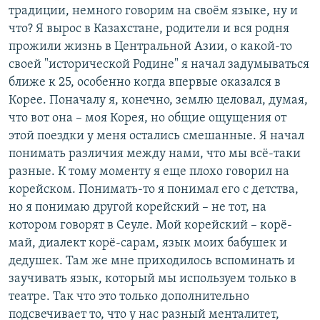
традиции, немного говорим на своём языке, ну и
что? Я вырос в Казахстане, родители и вся родня
прожили жизнь в Центральной Азии, о какой-то
своей "исторической Родине" я начал задумываться
ближе к 25, особенно когда впервые оказался в
Корее. Поначалу я, конечно, землю целовал, думая,
что вот она – моя Корея, но общие ощущения от
этой поездки у меня остались смешанные. Я начал
понимать различия между нами, что мы всё-таки
разные. К тому моменту я еще плохо говорил на
корейском. Понимать-то я понимал его с детства,
но я понимаю другой корейский – не тот, на
котором говорят в Сеуле. Мой корейский – корё-
май, диалект корё-сарам, язык моих бабушек и
дедушек. Там же мне приходилось вспоминать и
заучивать язык, который мы используем только в
театре. Так что это только дополнительно
подсвечивает то, что у нас разный менталитет,