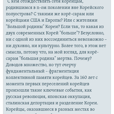
"С кем отождествлять себя корейцам,
родившимся в n-ом поколении вне Корейского
полуострова? С такими же корё-сарам или
корейцами США и Европы? Или с жителями
"Большой родины" Кореи? Если так, то какая из
двух современных Корей "больше"? Безусловно,
ни с одной из них воссоединиться невозможно –
ни духовно, ни культурно. Более того, в этом нет
смысла, потому что, на мой взгляд, для корё-
сарам "большая родина" мертва. Почему?
Доводов множество, но тут очерчу
фундаментальный – фрагментация
коллективной памяти корейцев. За 160 лет с
момента первых переселений корейцев
произошли такие ключевые события, как
русская революция, японская оккупация,
сталинская депортация и разделение Кореи.
Корейцы, оказавшиеся в разных местах во