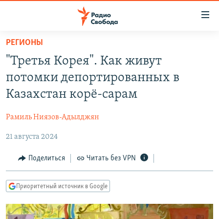
Ссылки
для
упрощенного
РЕГИОНЫ
ПРОГРАММЫ
доступа
"Третья Корея". Как живут
ПОДКАСТЫ
Вернуться
потомки депортированных в
к
АВТОРСКИЕ ПРОЕКТЫ
Казахстан корё-сарам
основному
ЦИТАТЫ СВОБОДЫ
содержанию
Рамиль Ниязов-Адылджян
Вернутся
МНЕНИЯ
к
21 августа 2024
КУЛЬТУРА
главной
навигации
IDEL.РЕАЛИИ
Поделиться
Читать без VPN
Вернутся
КАВКАЗ.РЕАЛИИ
к
Приоритетный источник в Google
СЕВЕР.РЕАЛИИ
поиску
СИБИРЬ.РЕАЛИИ