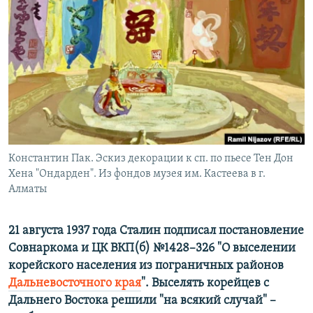
РАСПИСАНИЕ ВЕЩАНИЯ
ПОДПИШИТЕСЬ НА РАССЫЛКУ
СОЦИАЛЬНЫЕ СЕТИ
Константин Пак. Эскиз декорации к сп. по пьесе Тен Дон
Все сайты РСЕ/РС
Хена "Ондарден". Из фондов музея им. Кастеева в г.
Алматы
21 августа 1937 года Сталин подписал постановление
Совнаркома и ЦК ВКП(б) №1428–326 "О выселении
корейского населения из пограничных районов
Дальневосточного края
". Выселять корейцев с
Дальнего Востока решили "на всякий случай" –