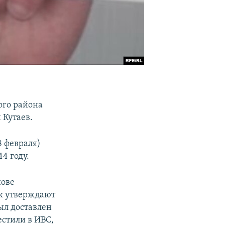
кого района
 Кутаев.
 февраля)
4 году.
нове
ак утверждают
был доставлен
естили в ИВС,