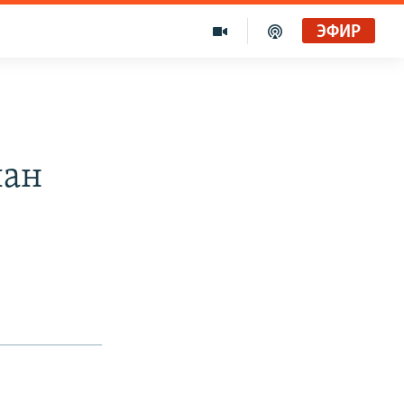
ЭФИР
лан