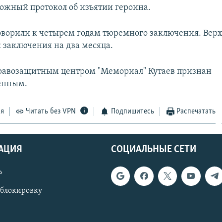
ложный протокол об изъятии героина.
оворили к четырем годам тюремного заключения. Вер
 заключения на два месяца.
Правозащитным центром "Мемориал" Кутаев признан
енным.
ся
Читать без VPN
Подпишитесь
Распечатать
АЦИЯ
СОЦИАЛЬНЫЕ СЕТИ
ь
 блокировку