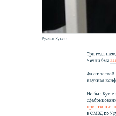
Руслан Кутаев
Три года наза
Чечни был
за
Фактической 
научная конф
Но был Кутае
сфабрикованн
провозащитн
в ОМВД по Уру