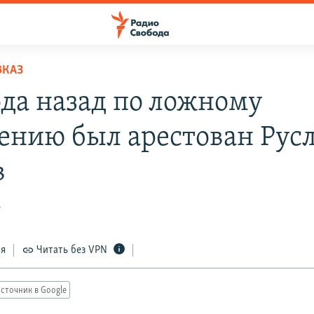
ВКАЗ
ода назад по ложному
ению был арестован Рус
в
7
ся
Читать без VPN
сточник в Google