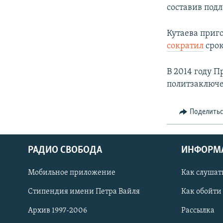
составив под
Кутаева приг
сократил
срок
В 2014 году 
политзаключ
Поделить
РАДИО СВОБОДА
ИНФОРМ
Мобильное приложение
Как слушат
СОЦИАЛЬНЫЕ СЕТИ
Стипендия имени Петра Вайля
Как обойти
Архив 1997-2006
Рассылка