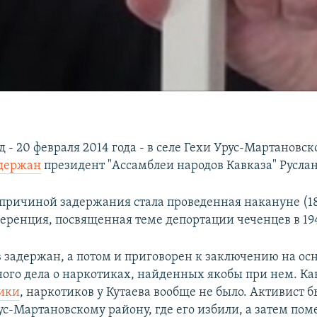
д - 20 февраля 2014 года - в селе Гехи Урус-Мартановс
держан
президент "Ассамблеи народов Кавказа" Руслан
причиной задержания стала проведенная накануне (18
еренция, посвященная теме депортации чеченцев в 194
в задержан, а потом и приговорен к заключению на ос
ого дела о наркотиках, найденных якобы при нем. К
ики
, наркотиков у Кутаева вообще не было. Активист 
с-Мартановскому району, где его избили, а затем пом