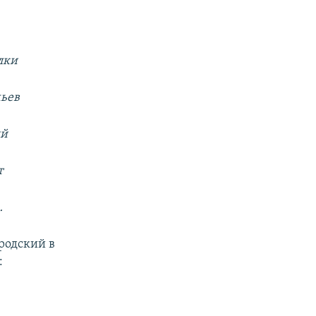
лки
мьев
ый
т
…
родский в
: