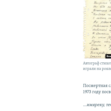
Автограф стих
играли на роял
Посмертная с
1973 году пос
…имяреку, те