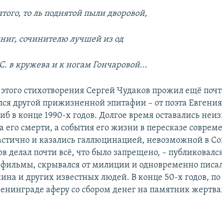
ятого, то ль поднятой пыли дворовой,
ниг, сочинителю лучшей из од
С. в кружева и к ногам Гончаровой...
 этого стихотворения Сергей Чудаков прожил ещё почт
ился другой прижизненной эпитафии – от поэта Евгения
иб в конце 1990-х годов. Долгое время оставались неи
а его смерти, а события его жизни в пересказе совре
астично и казались галлюцинацией, невозможной в С
в делал почти всё, что было запрещено, – публиковался
фильмы, скрывался от милиции и одновременно писал 
на и других известных людей. В конце 50-х годов, по
Ленинграде аферу со сбором денег на памятник жертв