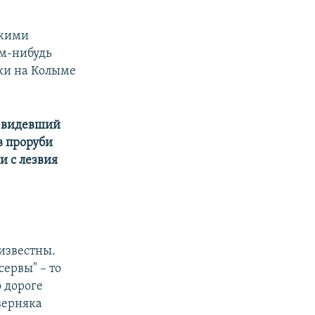
скими
им-нибудь
ки на Колыме
, видевший
в проруби
и с лезвия
известны.
сервы" – то
о дороге
верняка