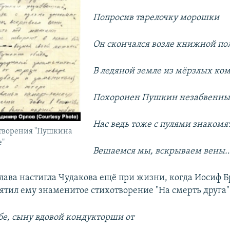
Попросив тарелочку морошки
Он скончался возле книжной по
В ледяной земле из мёрзлых ко
Похоронен Пушкин незабвенн
Нас ведь тоже с пулями знакомя
отворения "Пушкина
е"
Вешаемся мы, вскрываем вены
лава настигла Чудакова ещё при жизни, когда Иосиф Б
вятил ему знаменитое стихотворение "На смерть друга"
бе, сыну вдовой кондукторши от