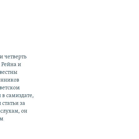
и четверть
 Рейна и
звестны
менников
оветском
 в самиздате,
статьи за
 слухам, он
ам