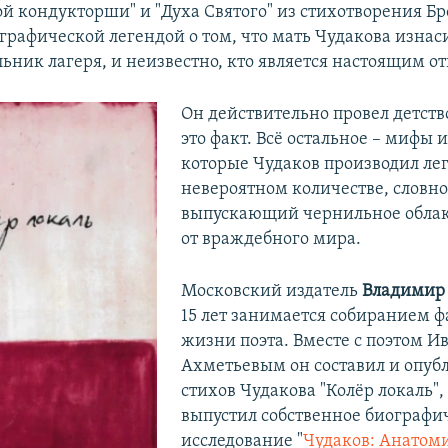
ой кондукторши" и "Духа Святого" из стихотворения Бр
ографической легендой о том, что мать Чудакова изнас
ьник лагеря, и неизвестно, кто является настоящим от
Он действительно провел детств
это факт. Всё остальное – мифы 
которые Чудаков производил лег
невероятном количестве, словно
выпускающий чернильное облак
от враждебного мира.
Московский издатель
Владимир
15 лет занимается собиранием ф
жизни поэта. Вместе с поэтом И
Ахметьевым он составил и опуб
стихов Чудакова "Колёр локаль",
выпустил собственное биографи
исследование "
Чудаков: Анатоми