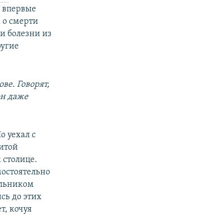
й впервые
 о смерти
и болезни из
ругие
ве. Говорят,
он даже
о уехал с
нитой
 столице.
мостоятельно
альником
сь до этих
т, кочуя