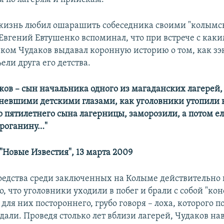
жизнь любил ошарашить собеседника своими "колым
 Евгений Евтушенко вспоминал, что при встрече с как
ком Чудаков выдавал коронную историю о том, как зэ
ели друга его детства.
ков – сын начальника одного из магаданских лагерей
невшими детскими глазами, как уголовники утопили 
 пятилетнего сына лагерницы, заморозили, а потом ел
троганину…"
"Новые Известия", 13 марта 2009
оедства среди заключенных на Колыме действительно 
, что уголовники уходили в побег и брали с собой "кон
 для них постороннего, грубо говоря – лоха, которого п
дали. Проведя столько лет вблизи лагерей, Чудаков на