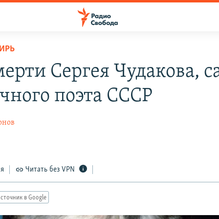
ИРЬ
мерти Сергея Чудакова, с
очного поэта СССР
онов
ся
Читать без VPN
сточник в Google