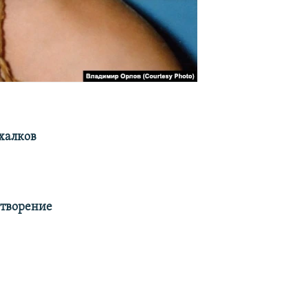
халков
отворение