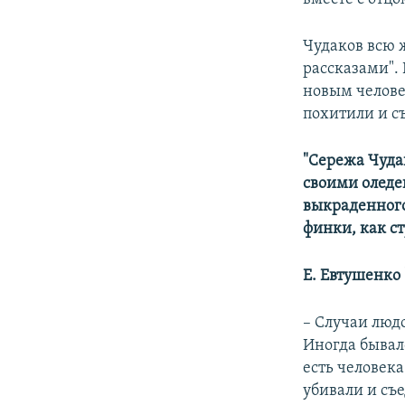
Чудаков всю 
рассказами".
новым челове
похитили и съ
"Сережа Чуда
своими оледе
выкраденного
финки, как с
Е. Евтушенко 
– Случаи люд
Иногда бывало
есть человека
убивали и съе