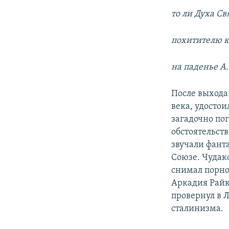
то ли Духа Св
похитителю к
на паденье А.
После выхода
века, удосто
загадочно пог
обстоятельств
звучали фант
Союзе. Чудако
снимал порно
Аркадия Райки
провернул в 
сталинизма.