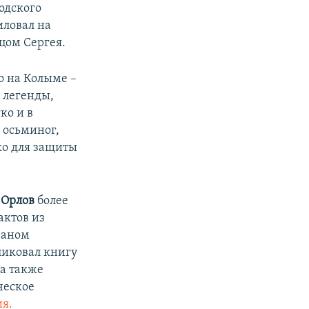
одского
иловал на
цом Сергея.
о на Колыме –
и легенды,
ко и в
 осьминог,
о для защиты
 Орлов
более
актов из
ваном
ликовал книгу
 а также
ческое
я.