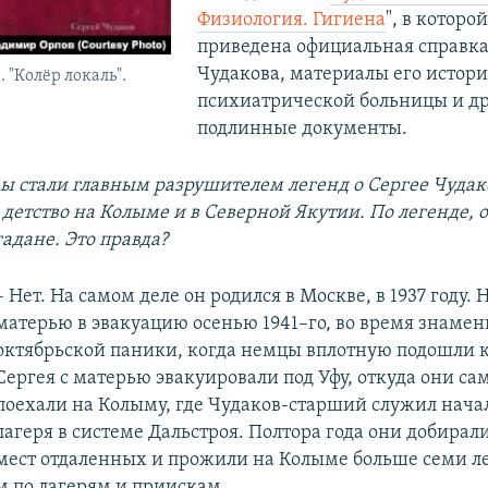
Физиология. Гигиена
", в которо
приведена официальная справка
Чудакова, материалы его истори
 "Колёр локаль".
психиатрической больницы и д
подлинные документы.
вы стали главным разрушителем легенд о Сергее Чудако
 детство на Колыме и в Северной Якутии. По легенде, 
адане. Это правда?
– Нет. На самом деле он родился в Москве, в 1937 году. Н
матерью в эвакуацию осенью 1941–го, во время знаме
октябрьской паники, когда немцы вплотную подошли к
Сергея с матерью эвакуировали под Уфу, откуда они са
поехали на Колыму, где Чудаков-старший служил нач
лагеря в системе Дальстроя. Полтора года они добирали
мест отдаленных и прожили на Колыме больше семи ле
м по лагерям и приискам.