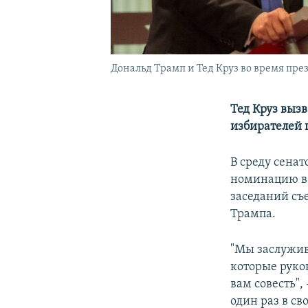
Дональд Трамп и Тед Круз во время пре
Тед Круз выз
избирателей 
В среду сенат
номинацию в 
заседаний съе
Трампа.
"Мы заслужив
которые руков
вам совесть",
один раз в с