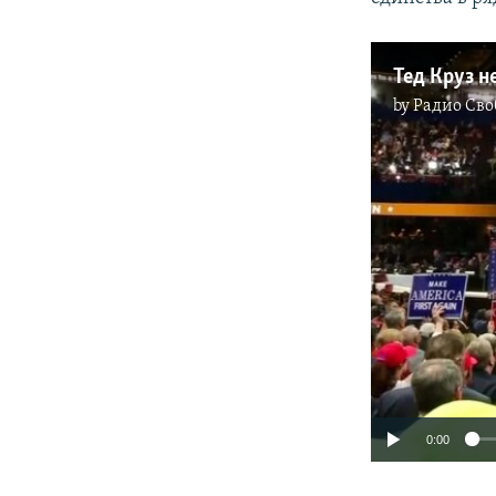
Тед Круз 
by
Радио Сво
0:00