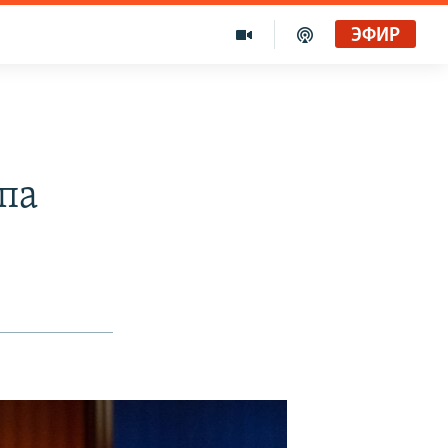
ЭФИР
па