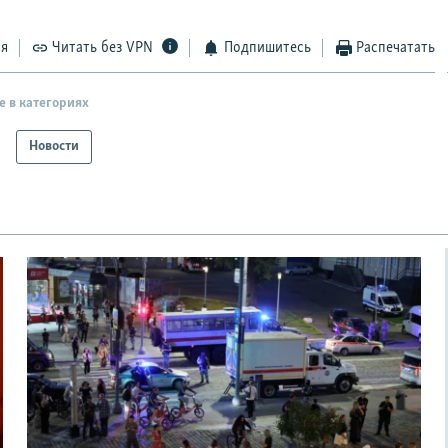
EMBED
ся
Читать без VPN
Подпишитесь
Распечатать
е в категориях
Новости