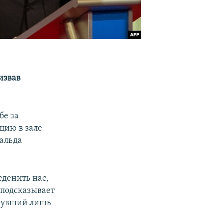
извав
бе за
цию в зале
нальда
денить нас,
к подсказывает
мянувший лишь