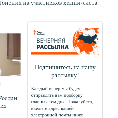
Гонения на участников хиппи-слёта
т
России
 из