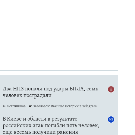
SHARE
px
width