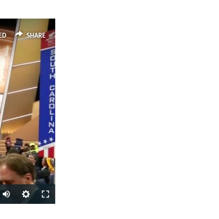
ED
SHARE