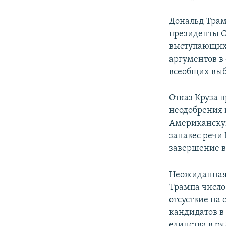
Дональд Трам
президенты С
выступающих 
аргументов в 
всеобщих выб
Отказ Круза 
неодобрения 
Американскую
занавес речи
завершение в
Неожиданная 
Трампа число
отсуствие на
кандидатов в
единства в р