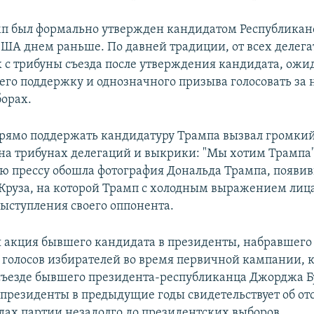
п был формально утвержден кандидатом Республикан
ША днем раньше. По давней традиции, от всех делега
с трибуны съезда после утверждения кандидата, ожи
его поддержку и однозначного призыва голосовать за 
орах.
прямо поддержать кандидатуру Трампа вызвал громкий
на трибунах делегаций и выкрики: "Мы хотим Трампа"
 прессу обошла фотография Дональда Трампа, появив
 Круза, на которой Трамп с холодным выражением лиц
ыступления своего оппонента.
акция бывшего кандидата в президенты, набравшего 
 голосов избирателей во время первичной кампании, к
 съезде бывшего президента-республиканца Джорджа Б
 президенты в предыдущие годы свидетельствует об от
ядах партии незадолго до президентских выборов.