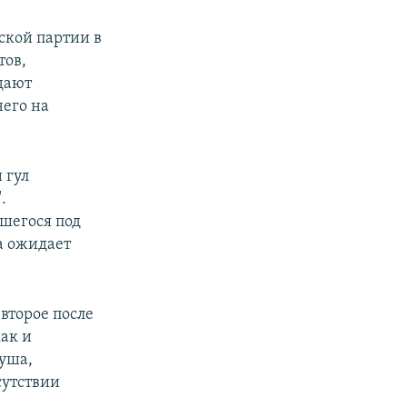
ской партии в
тов,
дают
него на
 гул
.
шегося под
а ожидает
второе после
ак и
уша,
сутствии