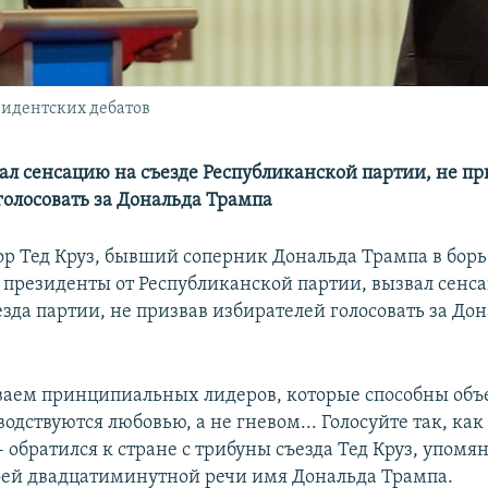
зидентских дебатов
вал сенсацию на съезде Республиканской партии, не пр
голосовать за Дональда Трампа
ор Тед Круз, бывший соперник Дональда Трампа в борь
президенты от Республиканской партии, вызвал сенса
зда партии, не призвав избирателей голосовать за До
аем принципиальных лидеров, которые способны объе
одствуются любовью, а не гневом... Голосуйте так, ка
 - обратился к стране с трибуны съезда Тед Круз, упо
воей двадцатиминутной речи имя Дональда Трампа.