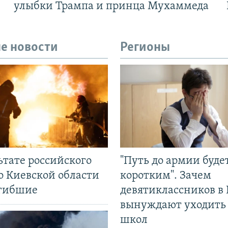
улыбки Трампа и принца Мухаммеда
е новости
Регионы
ьтате российского
"Путь до армии буде
о Киевской области
коротким". Зачем
огибшие
девятиклассников в 
вынуждают уходить
школ