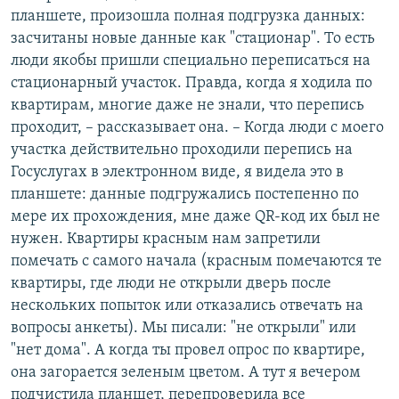
планшете, произошла полная подгрузка данных:
засчитаны новые данные как "стационар". То есть
люди якобы пришли специально переписаться на
стационарный участок. Правда, когда я ходила по
квартирам, многие даже не знали, что перепись
проходит, – рассказывает она. – Когда люди с моего
участка действительно проходили перепись на
Госуслугах в электронном виде, я видела это в
планшете: данные подгружались постепенно по
мере их прохождения, мне даже QR-код их был не
нужен. Квартиры красным нам запретили
помечать с самого начала (красным помечаются те
квартиры, где люди не открыли дверь после
нескольких попыток или отказались отвечать на
вопросы анкеты). Мы писали: "не открыли" или
"нет дома". А когда ты провел опрос по квартире,
она загорается зеленым цветом. А тут я вечером
подчистила планшет, перепроверила все