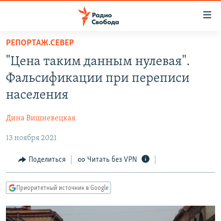
Ссылки
для
упрощенного
РЕПОРТАЖ.СЕВЕР
ПРОГРАММЫ
доступа
"Цена таким данным нулевая".
ПОДКАСТЫ
Вернуться
Фальсификации при переписи
к
АВТОРСКИЕ ПРОЕКТЫ
населения
основному
ЦИТАТЫ СВОБОДЫ
содержанию
Дина Вишневецкая
Вернутся
МНЕНИЯ
к
13 ноября 2021
КУЛЬТУРА
главной
навигации
IDEL.РЕАЛИИ
Поделиться
Читать без VPN
Вернутся
КАВКАЗ.РЕАЛИИ
к
Приоритетный источник в Google
СЕВЕР.РЕАЛИИ
поиску
СИБИРЬ.РЕАЛИИ