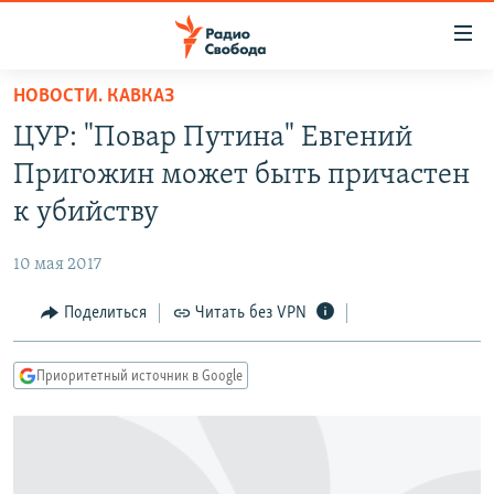
Ссылки
для
упрощенного
НОВОСТИ. КАВКАЗ
ПРОГРАММЫ
доступа
ЦУР: "Повар Путина" Евгений
ПОДКАСТЫ
Вернуться
Пригожин может быть причастен
к
АВТОРСКИЕ ПРОЕКТЫ
к убийству
основному
ЦИТАТЫ СВОБОДЫ
содержанию
10 мая 2017
Вернутся
МНЕНИЯ
к
Поделиться
Читать без VPN
КУЛЬТУРА
главной
навигации
IDEL.РЕАЛИИ
Приоритетный источник в Google
Вернутся
КАВКАЗ.РЕАЛИИ
к
СЕВЕР.РЕАЛИИ
поиску
СИБИРЬ.РЕАЛИИ