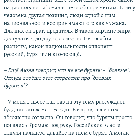
работает. Принцип "мы с тобой одной крови, одной
национальности" сейчас не особо применим. Если у
человека другая позиция, люди одной с ним
национальности воспринимают его как чужака.
Для них он враг, предатель. В такой картине мира
достучаться до другого сложно. Нет особой
разницы, какой национальности оппонент –
русский, бурят или кто-то ещё.
– Ещё Аюна говорит, что не все буряты –
"
боевые
"
.
Откуда вообще этот стереотип про
"
боевых
бурятов
"
?
– У меня в пьесе как раз на эту тему рассуждает
буддийский лама – Балдан Базаров, и я с ним
абсолютно согласна. Он говорит, что буряты просто
попались Кремлю под руку. Российские власти
ткнули пальцем: давайте начнём с бурят. А могли