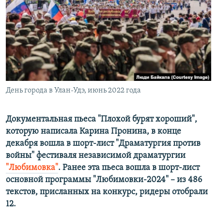
РАСПИСАНИЕ ВЕЩАНИЯ
ПОДПИШИТЕСЬ НА РАССЫЛКУ
СОЦИАЛЬНЫЕ СЕТИ
День города в Улан-Удэ, июнь 2022 года
Все сайты РСЕ/РС
Документальная пьеса "Плохой бурят хороший",
которую написала Карина Пронина, в конце
декабря вошла в шорт-лист "Драматургия против
войны" фестиваля независимой драматургии
"Любимовка"
. Ранее эта пьеса вошла в шорт-лист
основной программы "Любимовки-2024" – из 486
текстов, присланных на конкурс, ридеры отобрали
12.