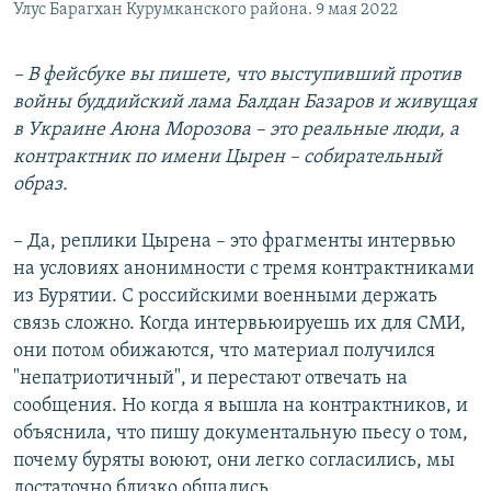
Улус Барагхан Курумканского района. 9 мая 2022
– В фейсбуке вы пишете, что выступивший против
войны буддийский
лама Балдан Базаров и живущая
в Украине Аюна Морозова – это реальные люди, а
контрактник по имени Цырен – собирательный
образ.
– Да, реплики Цырена – это фрагменты интервью
на условиях анонимности с тремя контрактниками
из Бурятии. С российскими военными держать
связь сложно. Когда интервьюируешь их для СМИ,
они потом обижаются, что материал получился
"непатриотичный", и перестают отвечать на
сообщения. Но когда я вышла на контрактников, и
объяснила, что пишу документальную пьесу о том,
почему буряты воюют, они легко согласились, мы
достаточно близко общались.