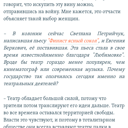
говорит, что искупить эту вину можно,
отправившись на войну. Мне кажется, это отчасти
объясняет такой выбор женщин.
– В колонии сейчас Светлана Петрийчук,
написавшая пьесу
"Финист ясный сокол"
,
и Евгения
Беркович, её поставившая. Эта пьеса стала в свое
время известнойименно благодаря
"
Любимовке
"
.
Вроде бы театр гораздо менее популярен, чем
кинематограф или современная музыка. Почему
государство так ополчилось сегодня именно на
театральных деятелей?
– Театр обладает большой силой, потому что
зрители потом транслируют его идеи дальше. Театр
во все времена оставался территорией свободы.
Власти это чувствуют, и поэтому в тоталитарном
обществе они всегда вставляют театру палки в