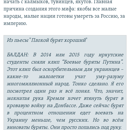
начать с калмыков, тувинцев, якутов. Главная
причина создания этого мифа: якобы все малые
народы, малые нации готовы умереть за Россию, за
империю.
Из пьесы
"
Плохой бурят хороший
"
БАЛДАН: В 2014 или 2015 году иркутские
студенты сняли клип “Боевые буряты Путина”.
Этот клип был оскорбительным для украинцев –
какие-то малолетки учат уму-разуму
многомиллионный народ. Тонко сделано. Я его
посмотрел один раз и всё понял. Что, значит,
мохнатая рука Кремля хочет втянуть бурят в
кровавую войну на Донбассе. Даже сейчас бурят
в процентном отношении едет воевать на
Украину меньше, чем русских. Но во всём
виноваты буряты. Они просто попались под руку.