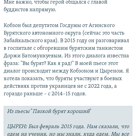
Мне важно, чтобы герой общался с главой
буддистов напрямую.
Кобзон был депутатом Госдумы от Агинского
Бурятского автономного округа (сейчас это часть
Забайкальского края). В 2015 году он разговаривал
в госпитале с обгоревшим бурятским танкистом
Доржи Батомункуевым. Из этого диалога известна
фраза: "Вы бурят? Как я рад!" В моей пьесе этот
диалог происходит между Кобзоном и Цыреном. Я
хотела показать, что буряты участвуют в боевых
действиях против украинцев не с 2022 года, а
гораздо раньше – с 2014–15 годов.
Из пьесы
"
Плохой бурят хороший
"
ЦЫРЕН
:
Был февраль 2015 года. Нам сказали, что
едем на учения, но мы знали, куда едем. Мы все