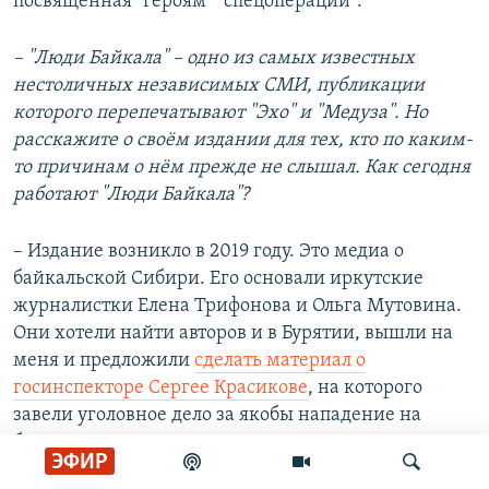
посвящённая "героям" "спецоперации".
–
"
Люди Байкала
"
– одно из самых известных
нестоличных независимых СМИ, публикации
которого перепечатывают
"
Эхо
"
и
"
Медуза
"
. Но
расскажите о своём издании для тех, кто по каким-
то причинам о нём прежде не слышал. Как сегодня
работают
"
Люди Байкала
"
?
– Издание возникло в 2019 году. Это медиа о
байкальской Сибири. Его основали иркутские
журналистки Елена Трифонова и Ольга Мутовина.
Они хотели найти авторов и в Бурятии, вышли на
меня и предложили
сделать материал о
госинспекторе Сергее Красикове
, на которого
завели уголовное дело за якобы нападение на
браконьеров. Потом сотрудничество продолжилось.
ЭФИР
На сегодняшний день "Люди Байкала" – главное