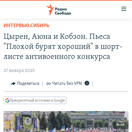
Ссылки
для
упрощенного
ИНТЕРВЬЮ.СИБИРЬ
ПРОГРАММЫ
доступа
Цырен, Аюна и Кобзон. Пьеса
ПОДКАСТЫ
Вернуться
"Плохой бурят хороший" в шорт-
к
АВТОРСКИЕ ПРОЕКТЫ
листе антивоенного конкурса
основному
ЦИТАТЫ СВОБОДЫ
содержанию
27 января 2025
Вернутся
МНЕНИЯ
к
Поделиться
Читать без VPN
КУЛЬТУРА
главной
навигации
IDEL.РЕАЛИИ
Приоритетный источник в Google
Вернутся
КАВКАЗ.РЕАЛИИ
к
СЕВЕР.РЕАЛИИ
поиску
СИБИРЬ.РЕАЛИИ