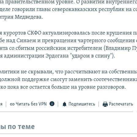
на правительственном уровне. О развитии внутреннег
еле говорили главы северокавказских республик на 
трия Медведева.
я курортов СКФО актуализировалась после крушения 
ебе над Синаем и прекращения чартерного сообщения 
нта со сбитым российским истребителем (Владимир П
ия администрации Эрдогана "ударом в спину").
олитики не скрывали, что рассчитывают на собственн
должной поддержке смогут заменить соотечественник
о пока все остается больше на уровне разговоров.
ся
Читать без VPN
Подпишитесь
Распечатать
ы по теме