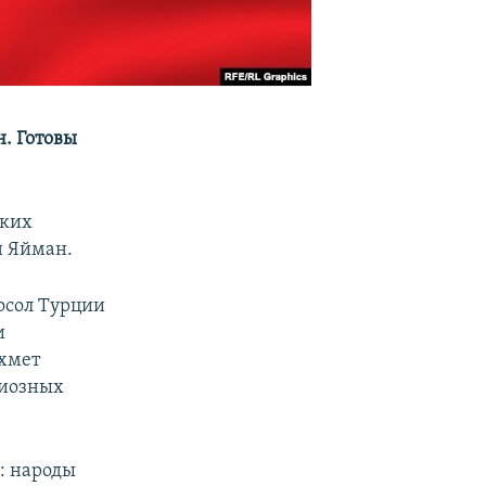
н. Готовы
ских
н Яйман.
осол Турции
и
хмет
циозных
: народы