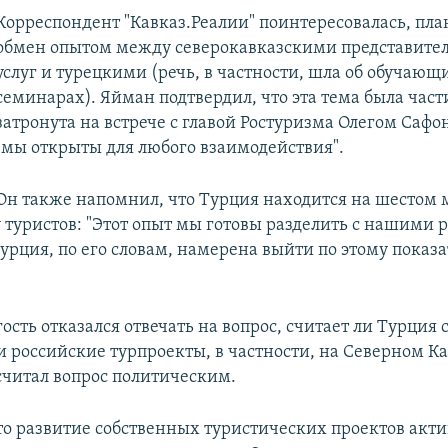
Корреспондент "Кавказ.Реалии" поинтересовалась, пла
обмен опытом между северокавказскими представите
услуг и турецкими (речь, в частности, шла об обучающ
семинарах). Яйман подтвердил, что эта тема была час
затронута на встрече с главой Ростуризма Олегом Сафо
"мы открыты для любого взаимодействия".
Он также напомнил, что Турция находится на шестом 
у туристов: "Этот опыт мы готовы разделить с нашими
урция, по его словам, намерена выйти по этому показ
сть отказался отвечать на вопрос, считает ли Турция
 российские турпроекты, в частности, на Северном Ка
читал вопрос политическим.
о развитие собственных туристических проектов акт