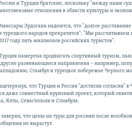
России и Турции братские, поскольку "между нами су
многовековые отношения в области культуры и эконом
Эмиссары Эрдогана надеются, что "долгое расставание
и турецкого народов прекратится": "Мы рассчитываем 
2017 году пять миллионов российских туристов".
 Турция намерена продвигать спортивный туризм, па
другие развивающиеся направления – например, попу
Каппадокию, Стамбул и турецкое побережье Черного мо
одчеркнул, что Турция и Россия "достигли согласия" в
ся даже совместный круизный проект, который охвати
, Ялты, Севастополя и Стамбула.
заверил, что цены на туры для россиян после возобно
ообщения не вырастут.