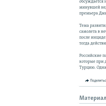
обсуждается 
минувшей нед
премьера Дми
Тема развити
самолета в н
после инциде
тогда действ
Российские п
которые при 
Турцию. Однак
Поделить
Материал