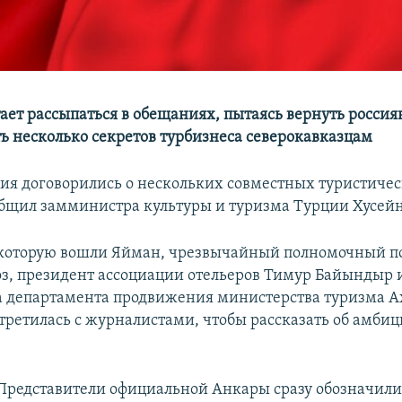
ает рассыпаться в обещаниях, пытаясь вернуть россия
ь несколько секретов турбизнеса северокавказцам
ция договорились о нескольких совместных туристиче
общил замминистра культуры и туризма Турции Хусей
 которую вошли Яйман, чрезвычайный полномочный п
з, президент ассоциации отельеров Тимур Байындыр 
 департамента продвижения министерства туризма А
третилась с журналистами, чтобы рассказать об амби
Представители официальной Анкары сразу обозначили