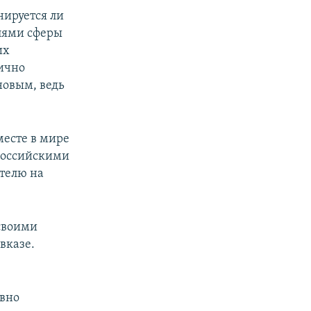
нируется ли
лями сферы
их
тично
новым, ведь
месте в мире
 российскими
ателю на
 своими
вказе.
ивно