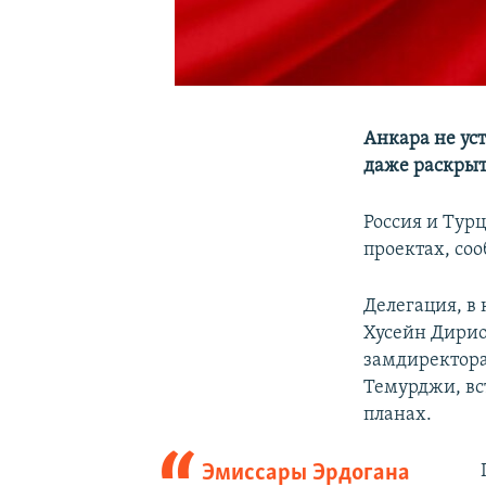
Анкара не уст
даже раскрыт
Россия и Тур
проектах, со
Делегация, в
Хусейн Дирио
замдиректора
Темурджи, вс
планах.
Эмиссары Эрдогана