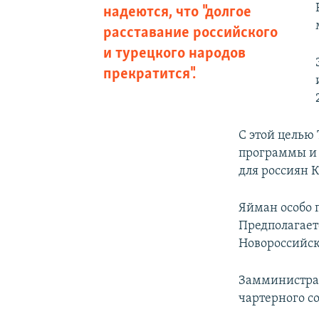
надеются, что "долгое
расставание российского
и турецкого народов
прекратится".
С этой целью
программы и 
для россиян 
Яйман особо п
Предполагает
Новороссийска
Замминистра 
чартерного с