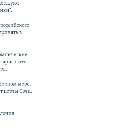
ществуют
ики".
 российского
принять в
ломнические
ляризовать
ря.
 Черном море.
т порты Сочи,
вления