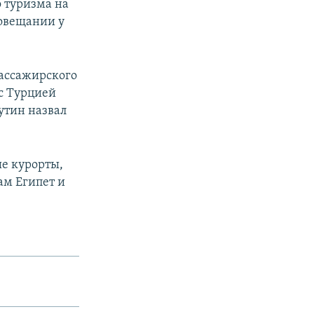
о туризма на
совещании у
пассажирского
с Турцией
утин назвал
ые курорты,
ам Египет и