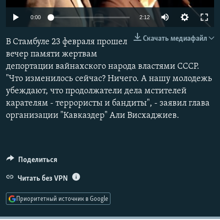
РАСПИСАНИЕ ВЕЩАНИЯ
0:00
2:12
ПОДПИШИТЕСЬ НА РАССЫЛКУ
Скачать медиафайл
В Стамбуле 23 февраля прошел
СОЦИАЛЬНЫЕ СЕТИ
вечер памяти жертвам
депортации вайнахского народа властями СССР.
"Что изменилось сейчас? Ничего. А нашу молодежь
убеждают, что продолжатели дела мстителей
карателям - террористы и бандиты", - заявил глава
организации "Кавказдер" Али Висхаджиев.
Все сайты РСЕ/РС
Поделиться
Читать без VPN
Приоритетный источник в Google