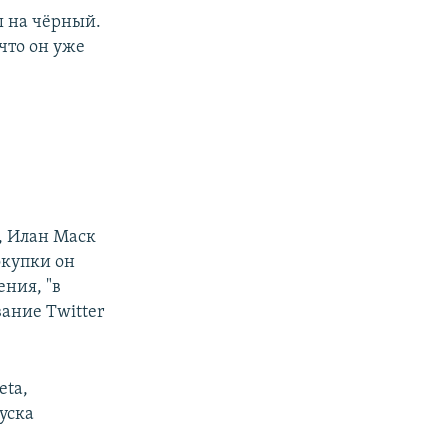
ы на чёрный.
что он уже
, Илан Маск
окупки он
ения, "в
вание Twitter
eta,
уска