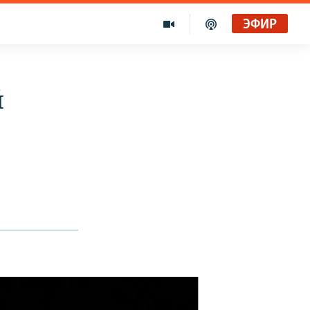
ЭФИР
й