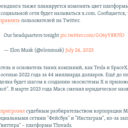
рендинга также планируется изменить цвет платформ
социальной сети будет называться x.com. Сообщается, 
правлять
пользователей на Twitter.
Our headquarters tonight
pic.twitter.com/GO6yY8R7fO
— Elon Musk (@elonmusk)
July 24, 2023
ель и основатель таких компаний, как Tesla и SpaceX
 осенью 2022 года за 44 миллиарда долларов. Ещё до п
сделка будет шагом к созданию экосистемы X и прилож
всё". В марте 2023 года Маск сменил юридическое наз
r
пригрозил
судебным разбирательством корпорации M
циальными сетями "Фейсбук" и "Инстаграм", из-за зап
Твиттера" – платформы Threads.