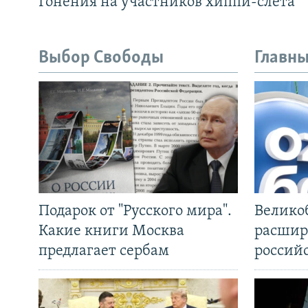
Гонения на участников хиппи-слёта
Выбор Свободы
Главны
Подарок от "Русского мира".
Велико
Какие книги Москва
расшир
предлагает сербам
россий