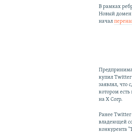
В рамках реб
Новый домен 
начал
перена
Предпринимат
купил Twitter
заявлял, что 
котором есть 
на X Corp.
Ранее Twitte
владеющей со
конкурента "