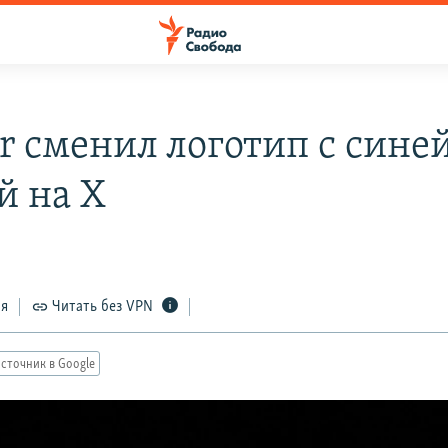
er сменил логотип с сине
й на X
ся
Читать без VPN
сточник в Google