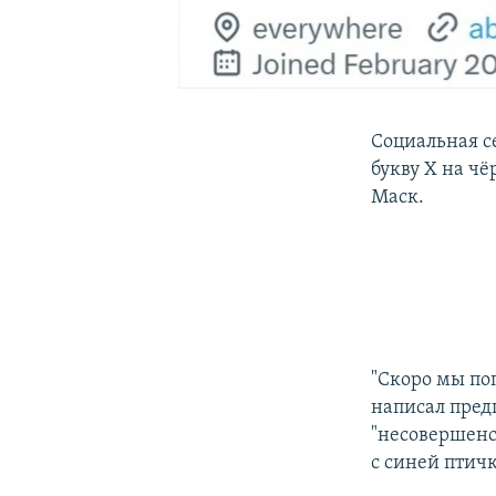
Социальная с
букву X на ч
Маск.
"Скоро мы поп
написал пред
"несовершенс
с синей птичк