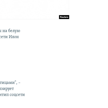
ы на белую
сети Илон
тицами", –
изирует
итип соцсети