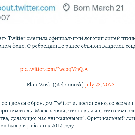
еть Twitter сменила официальный логотип синей птиц
ёрном фоне. О ребрендинге ранее объявил владелец соц
pic.twitter.com/IwcbqMnQtA
— Elon Musk (@elonmusk)
July 23, 2023
рощаемся с брендом Twitter и, постепенно, со всеми п
приниматель. Маск заявил, что новый логотип символ
тва, делающие нас уникальными". Оригинальный лог
ой был разработан в 2012 году.