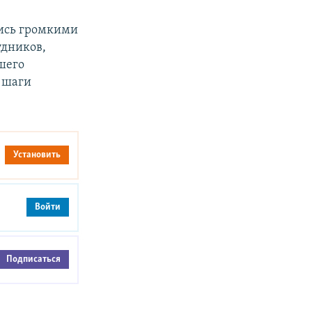
ись громкими
удников,
шего
 шаги
Установить
Войти
Подписаться