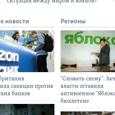
ситуация между миром и войной?
е новости
Регионы
британия
"Сломать схему". За
ила санкции против
власти оставили
ских банков
антивоенное "Яблоко
бюллетене