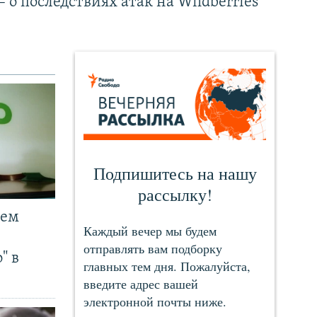
– о последствиях атак на Wildberries
чем
" в