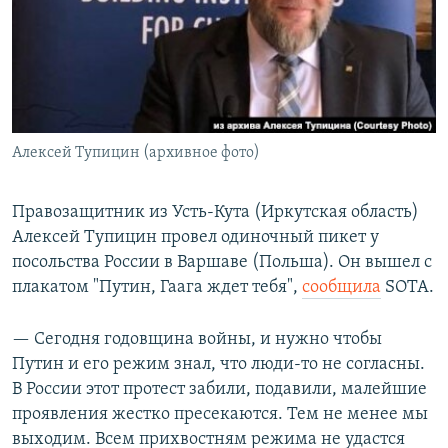
РАСПИСАНИЕ ВЕЩАНИЯ
ПОДПИШИТЕСЬ НА РАССЫЛКУ
СОЦИАЛЬНЫЕ СЕТИ
Алексей Тупицин (архивное фото)
Правозащитник из Усть-Кута (Иркутская область)
Алексей Тупицин провел одиночный пикет у
Все сайты РСЕ/РС
посольства России в Варшаве (Польша). Он вышел с
плакатом "Путин, Гаага ждет тебя",
сообщила
SOTA.
— Сегодня годовщина войны, и нужно чтобы
Путин и его режим знал, что люди-то не согласны.
В России этот протест забили, подавили, малейшие
проявления жестко пресекаются. Тем не менее мы
выходим. Всем прихвостням режима не удастся