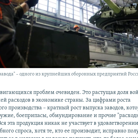
завода" – одного из крупнейших оборонных предприятий Рос
вигающихся проблем очевиден. Это растущая доля во
ней расходов в экономике страны. За цифрами роста
о производства – кратный рост выпуска заводов, кот
ружие, боеприпасы, обмундирование и прочие "расход
ся эта продукция никак не участвует в удовлетворени
ного спроса, хотя те, кто ее производит, исправно по