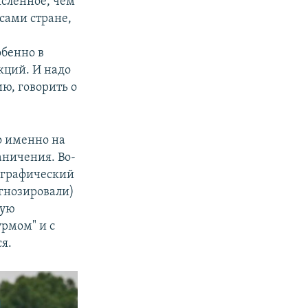
ысленное, чем
сами стране,
обенно в
кций. И надо
ю, говорить о
о именно на
аничения. Во-
мографический
гнозировали)
кую
рмом" и с
я.