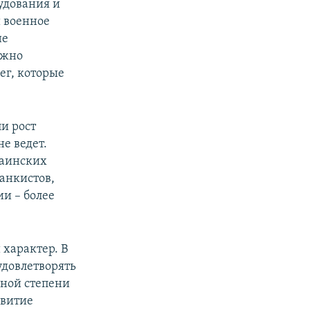
рудования и
и военное
не
ожно
нег, которые
и рост
е ведет.
краинских
танкистов,
ии – более
 характер. В
удовлетворять
ьной степени
звитие