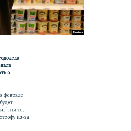
еодолела
евала
ть о
 в феврале
 будет
г", ни те,
строфу из-за