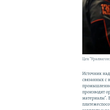
Цех "Уралвагон
Источник над
связанных с 
промышленног
производят о
материалы". В
платежеспособ