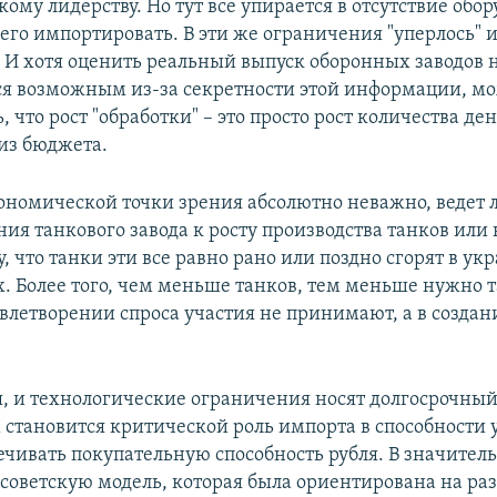
ому лидерству. Но тут все упирается в отсутствие обо
его импортировать. В эти же ограничения "уперлось" 
. И хотя оценить реальный выпуск оборонных заводов 
ся возможным из-за секретности этой информации, м
 что рост "обработки" – это просто рост количества де
 из бюджета.
кономической точки зрения абсолютно неважно, ведет л
я танкового завода к росту производства танков или н
, что танки эти все равно рано или поздно сгорят в у
х. Более того, чем меньше танков, тем меньше нужно 
влетворении спроса участия не принимают, а в создан
, и технологические ограничения носят долгосрочный
х становится критической роль импорта в способности 
печивать покупательную способность рубля. В значител
т советскую модель, которая была ориентирована на ра