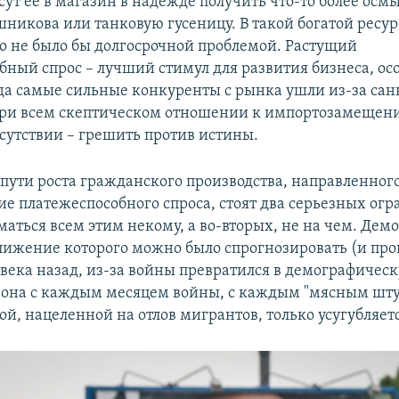
сут ее в магазин в надежде получить что-то более осм
шникова или танковую гусеницу. В такой богатой ресур
это не было бы долгосрочной проблемой. Растущий
бный спрос – лучший стимул для развития бизнеса, ос
гда самые сильные конкуренты с рынка ушли из-за сан
 при всем скептическом отношении к импортозамещени
тсутствии – грешить против истины.
а пути роста гражданского производства, направленног
ие платежеспособного спроса, стоят два серьезных огр
маться всем этим некому, а во-вторых, не на чем. Де
лижение которого можно было спрогнозировать (и про
 века назад, из-за войны превратился в демографичес
И она с каждым месяцем войны, с каждым "мясным шту
й, нацеленной на отлов мигрантов, только усугубляетс