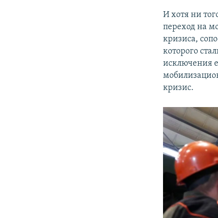
И хотя ни тог
переход на м
кризиса, сопо
которого ста
исключения е
мобилизацион
кризис.