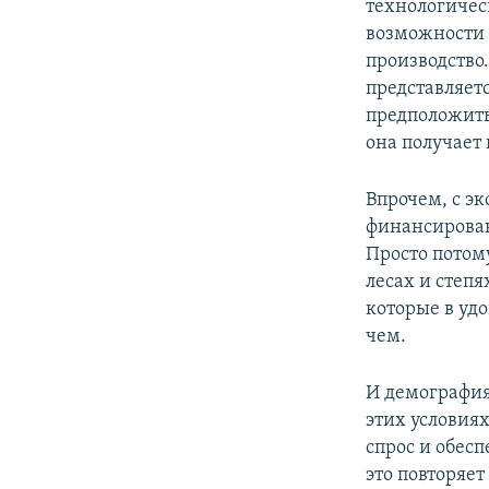
технологическ
возможности 
производство
представляет
предположить,
она получает
Впрочем, с э
финансировани
Просто потому
лесах и степя
которые в удо
чем.
И демография
этих условия
спрос и обес
это повторяе