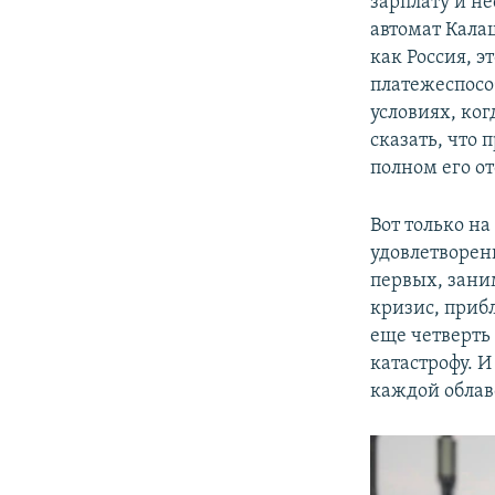
зарплату и не
автомат Кала
как Россия, 
платежеспосо
условиях, ко
сказать, что
полном его о
Вот только н
удовлетворен
первых, зани
кризис, приб
еще четверть
катастрофу. 
каждой облаво