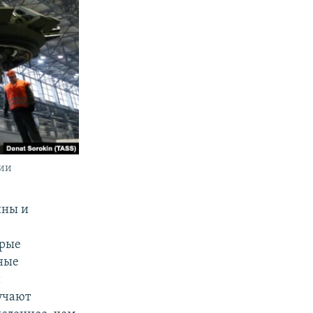
сии
йны и
орые
ные
и
лучают