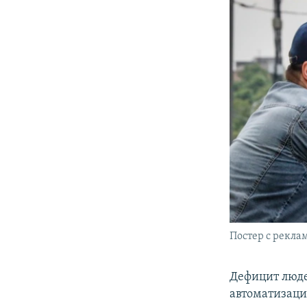
Постер с рекла
Дефицит люде
автоматизаци