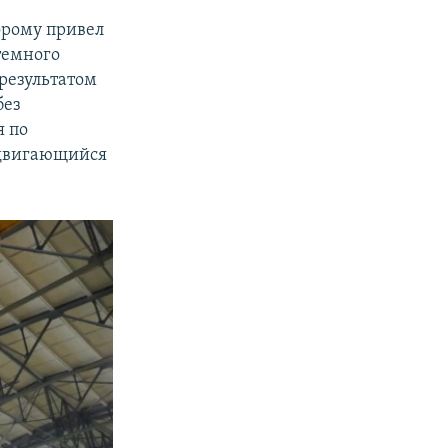
торому привел
темного
 результатом
без
я по
адвигающийся