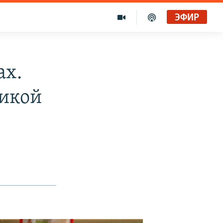
ЭФИР
ах.
микой