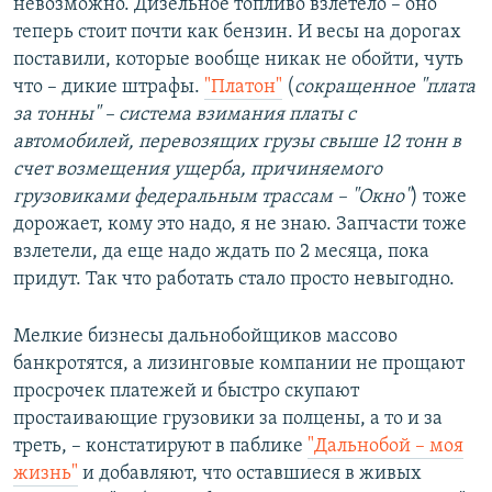
невозможно. Дизельное топливо взлетело – оно
теперь стоит почти как бензин. И весы на дорогах
поставили, которые вообще никак не обойти, чуть
что – дикие штрафы.
"Платон"
(
сокращенное "плата
за тонны" – система взимания платы с
автомобилей, перевозящих грузы свыше 12 тонн в
счет возмещения ущерба, причиняемого
грузовиками федеральным трассам – "Окно"
) тоже
дорожает, кому это надо, я не знаю. Запчасти тоже
взлетели, да еще надо ждать по 2 месяца, пока
придут. Так что работать стало просто невыгодно.
Мелкие бизнесы дальнобойщиков массово
банкротятся, а лизинговые компании не прощают
просрочек платежей и быстро скупают
простаивающие грузовики за полцены, а то и за
треть, – констатируют в паблике
"Дальнобой – моя
жизнь"
и добавляют, что оставшиеся в живых