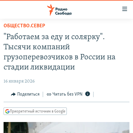
Ссылки
для
упрощенного
ОБЩЕСТВО.СЕВЕР
ПРОГРАММЫ
доступа
"Работаем за еду и солярку".
ПОДКАСТЫ
Вернуться
Тысячи компаний
к
АВТОРСКИЕ ПРОЕКТЫ
грузоперевозчиков в России на
основному
ЦИТАТЫ СВОБОДЫ
содержанию
стадии ликвидации
Вернутся
МНЕНИЯ
к
16 января 2026
КУЛЬТУРА
главной
Поделиться
Читать без VPN
навигации
IDEL.РЕАЛИИ
Вернутся
КАВКАЗ.РЕАЛИИ
к
Приоритетный источник в Google
СЕВЕР.РЕАЛИИ
поиску
СИБИРЬ.РЕАЛИИ