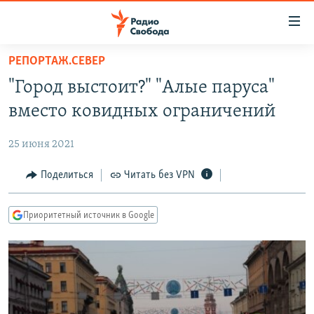
Ссылки
для
упрощенного
РЕПОРТАЖ.СЕВЕР
ПРОГРАММЫ
доступа
"Город выстоит?" "Алые паруса"
ПОДКАСТЫ
Вернуться
вместо ковидных ограничений
к
АВТОРСКИЕ ПРОЕКТЫ
основному
25 июня 2021
ЦИТАТЫ СВОБОДЫ
содержанию
Вернутся
МНЕНИЯ
Поделиться
Читать без VPN
к
КУЛЬТУРА
главной
Приоритетный источник в Google
навигации
IDEL.РЕАЛИИ
Вернутся
КАВКАЗ.РЕАЛИИ
к
СЕВЕР.РЕАЛИИ
поиску
СИБИРЬ.РЕАЛИИ