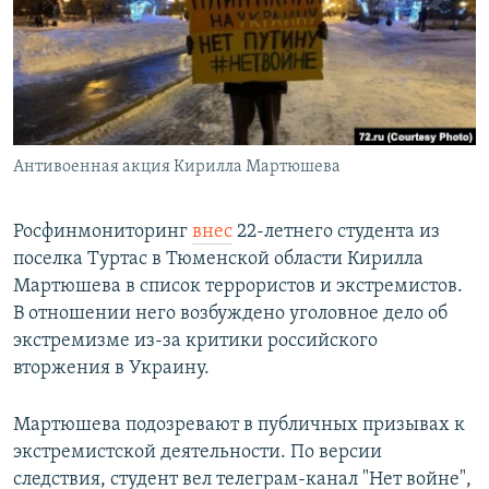
РАСПИСАНИЕ ВЕЩАНИЯ
ПОДПИШИТЕСЬ НА РАССЫЛКУ
СОЦИАЛЬНЫЕ СЕТИ
Антивоенная акция Кирилла Мартюшева
Росфинмониторинг
внес
22-летнего студента из
поселка Туртас в Тюменской области Кирилла
Все сайты РСЕ/РС
Мартюшева в список террористов и экстремистов.
В отношении него возбуждено уголовное дело об
экстремизме из-за критики российского
вторжения в Украину.
Мартюшева подозревают в публичных призывах к
экстремистской деятельности. По версии
следствия, студент вел телеграм-канал "Нет войне",