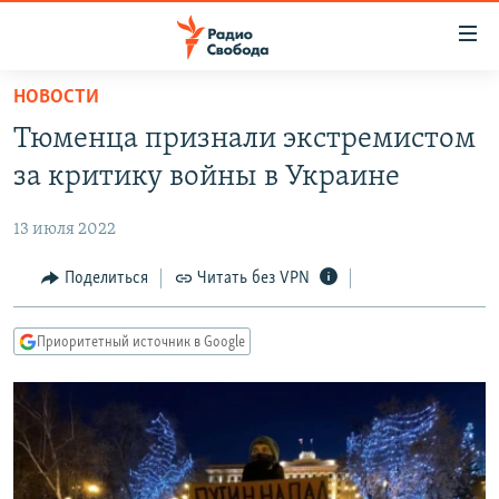
Ссылки
для
упрощенного
НОВОСТИ
ПРОГРАММЫ
доступа
Тюменца признали экстремистом
ПОДКАСТЫ
Вернуться
за критику войны в Украине
к
АВТОРСКИЕ ПРОЕКТЫ
основному
13 июля 2022
ЦИТАТЫ СВОБОДЫ
содержанию
Вернутся
МНЕНИЯ
Поделиться
Читать без VPN
к
КУЛЬТУРА
главной
Приоритетный источник в Google
навигации
IDEL.РЕАЛИИ
Вернутся
КАВКАЗ.РЕАЛИИ
к
СЕВЕР.РЕАЛИИ
поиску
СИБИРЬ.РЕАЛИИ