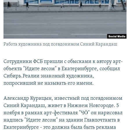
РАСПИСАНИЕ ВЕЩАНИЯ
ПОДПИШИТЕСЬ НА РАССЫЛКУ
СОЦИАЛЬНЫЕ СЕТИ
Работа художника под псевдонимом Синий Карандаш
Сотрудники ФСБ пришли с обысками к автору арт-
объекта "Идите лесом" в Екатеринбурге, сообщил
Все сайты РСЕ/РС
Сибирь.Реалии знакомый художника,
попросивший не называть его имени.
Александр Курицын, известный под псевдонимом
Синий Карандаш, живет в Нижнем Новгороде. 5
ноября в рамках арт-фестиваля "ЧÖ" он нарисовал
надпись "Идите лесом" на здании Главпочтамта в
Екатеринбурге - это должна была быть реклама