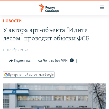
Ссылки
для
упрощенного
НОВОСТИ
ПРОГРАММЫ
доступа
У автора арт-объекта "Идите
ПОДКАСТЫ
Вернуться
лесом" проводит обыски ФСБ
к
АВТОРСКИЕ ПРОЕКТЫ
основному
15 ноября 2024
ЦИТАТЫ СВОБОДЫ
содержанию
Вернутся
МНЕНИЯ
Поделиться
Читать без VPN
к
КУЛЬТУРА
главной
Приоритетный источник в Google
навигации
IDEL.РЕАЛИИ
Вернутся
КАВКАЗ.РЕАЛИИ
к
СЕВЕР.РЕАЛИИ
поиску
СИБИРЬ.РЕАЛИИ