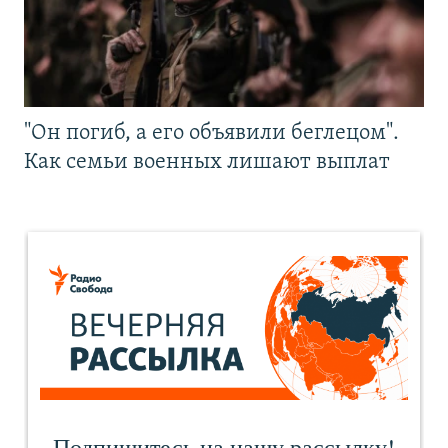
"Он погиб, а его объявили беглецом".
Как семьи военных лишают выплат