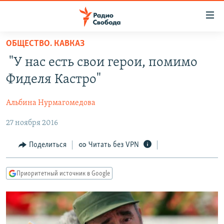
Ссылки
для
упрощенного
ОБЩЕСТВО. КАВКАЗ
ПРОГРАММЫ
доступа
"У нас есть свои герои, помимо
ПОДКАСТЫ
Вернуться
Фиделя Кастро"
к
АВТОРСКИЕ ПРОЕКТЫ
основному
Альбина Нурмагомедова
ЦИТАТЫ СВОБОДЫ
содержанию
Вернутся
27 ноября 2016
МНЕНИЯ
к
КУЛЬТУРА
Поделиться
Читать без VPN
главной
навигации
IDEL.РЕАЛИИ
Вернутся
Приоритетный источник в Google
КАВКАЗ.РЕАЛИИ
к
СЕВЕР.РЕАЛИИ
поиску
СИБИРЬ.РЕАЛИИ