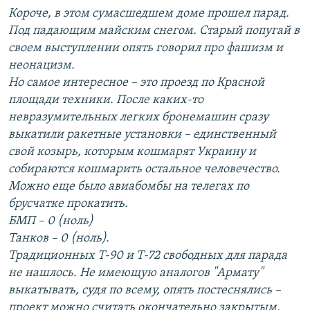
Короче, в этом сумасшедшем доме прошел парад.
Под падающим майским снегом. Старый попугай в
своем выступлении опять говорил про фашизм и
неонацизм.
Но самое интересное – это проезд по Красной
площади техники. После каких-то
невразумительных легких бронемашин сразу
выкатили ракетные установки – единственный
свой козырь, которым кошмарят Украину и
собираются кошмарить остальное человечество.
Можно еще было авиабомбы на телегах по
брусчатке прокатить.
БМП – 0 (ноль)
Танков – 0 (ноль).
Традиционных Т-90 и Т-72 свободных для парада
не нашлось. Не имеющую аналогов "Армату"
выкатывать, судя по всему, опять постеснялись –
проект можно считать окончательно закрытым.