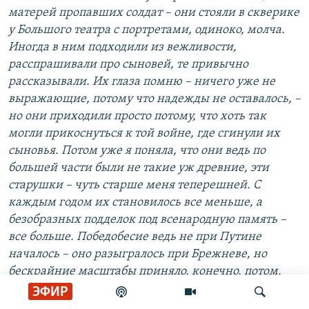
матерей пропавших солдат – они стояли в скверике
у Большого театра с портретами, одиноко, молча.
Иногда в ним подходили из вежливости,
расспрашивали про сыновей, те привычно
рассказывали. Их глаза помню – ничего уже не
выражающие, потому что надежды не оставалось, –
но они приходили просто потому, что хоть так
могли прикоснуться к той войне, где сгинули их
сыновья. Потом уже я поняла, что они ведь по
большей части были не такие уж древние, эти
старушки – чуть старше меня теперешней. С
каждым годом их становилось все меньше, а
безобразных подделок под всенародную память –
все больше. Победобесие ведь не при Путине
началось – оно разыгралось при Брежневе, но
бескрайние масштабы приняло, конечно, потом.
Нiколи знову. Больше никогда.
ЭФИР