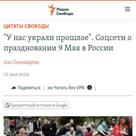
Ссылки
для
упрощенного
ЦИТАТЫ СВОБОДЫ
ПРОГРАММЫ
доступа
"У нас украли прошлое". Соцсети о
ПОДКАСТЫ
Вернуться
праздновании 9 Мая в России
к
АВТОРСКИЕ ПРОЕКТЫ
основному
Аля Пономарёва
ЦИТАТЫ СВОБОДЫ
содержанию
Вернутся
10 мая 2024
МНЕНИЯ
к
КУЛЬТУРА
Поделиться
Читать без VPN
главной
навигации
IDEL.РЕАЛИИ
Вернутся
Приоритетный источник в Google
КАВКАЗ.РЕАЛИИ
к
СЕВЕР.РЕАЛИИ
поиску
СИБИРЬ.РЕАЛИИ