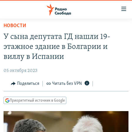
Ссылки
для
упрощенного
НОВОСТИ
ПРОГРАММЫ
доступа
У сына депутата ГД нашли 19-
ПОДКАСТЫ
Вернуться
этажное здание в Болгарии и
к
АВТОРСКИЕ ПРОЕКТЫ
виллу в Испании
основному
ЦИТАТЫ СВОБОДЫ
содержанию
05 октября 2023
Вернутся
МНЕНИЯ
к
Поделиться
Читать без VPN
КУЛЬТУРА
главной
навигации
IDEL.РЕАЛИИ
Приоритетный источник в Google
Вернутся
КАВКАЗ.РЕАЛИИ
к
СЕВЕР.РЕАЛИИ
поиску
СИБИРЬ.РЕАЛИИ