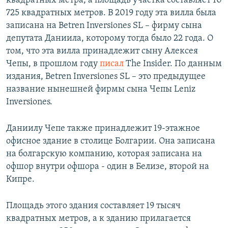
квадратных метра, а площадь участка составляет 10
725 квадратных метров. В 2019 году эта вилла была
записана на Betren Inversiones SL – фирму сына
депутата Даниила, которому тогда было 22 года. О
том, что эта вилла принадлежит сыну Алексея
Чепы, в прошлом году
писал
The Insider. По данным
издания, Betren Inversiones SL – это предыдущее
название нынешней фирмы сына Чепы Leniz
Inversiones.
Даниилу Чепе также принадлежит 19-этажное
офисное здание в столице Болгарии. Она записана
на болгарскую компанию, которая записана на
офшор внутри офшора - один в Белизе, второй на
Кипре.
Площадь этого здания составляет 19 тысяч
квадратных метров, а к зданию прилагается