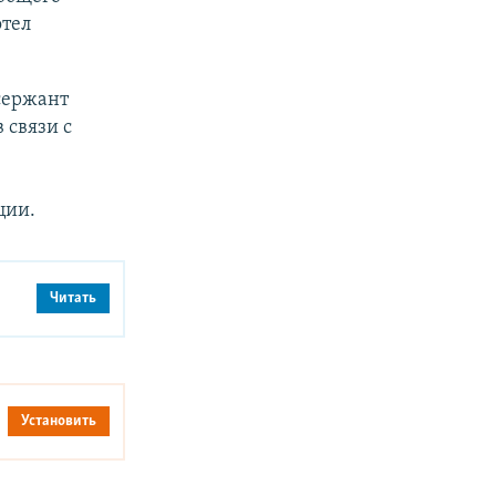
отел
сержант
 связи с
ции.
Читать
Установить