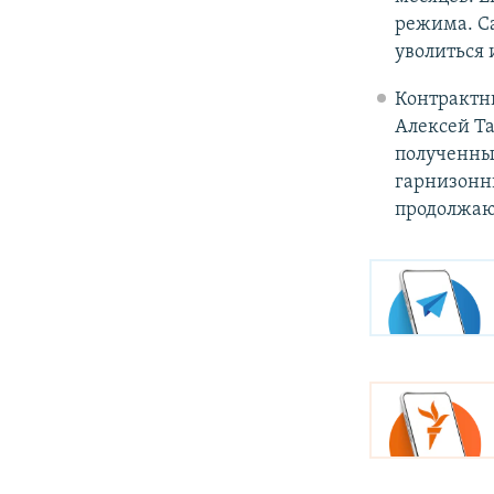
режима. Са
уволиться 
Контрактн
Алексей Т
полученны
гарнизонн
продолжаю