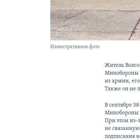
Иллюстративное фото
Житель Волго
Минобороны н
из армии, ег
Также он не 
В сентябре 3
Минобороны н
При этом из-
не связанную
подписания к