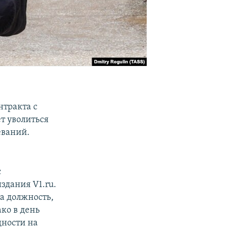
нтракта с
т уволиться
еваний.
с
здания V1.ru.
а должность,
ко в день
дности на