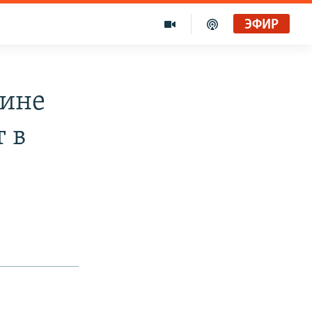
ЭФИР
аине
 в