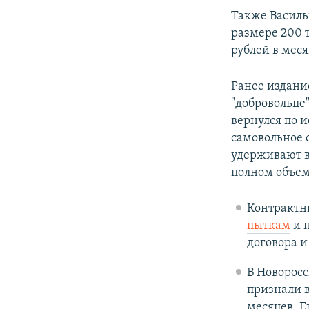
Также Василь
размере 200 т
рублей в меся
Ранее издани
"добровольце
вернулся по и
самовольное о
удерживают в
полном объеме
Контрактни
пыткам
и н
договора и
В Новорос
признали в
месяцев. Е