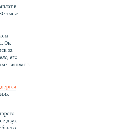
ыплат в
 30 тысяч
ском
ы. Он
ыск за
ло, его
ных выплат в
двергся
ания
торого
ее двух
 общего