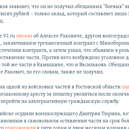
ков заявляет, что он не получил обещанных "боевых" в
ысяч рублей – только оклад, который составляет лишь
ц.
е V1.ru
писало
об Алексее Раковиче, другом волгоград
", заключившем трехмесячный контракт с Миноборон
стечении контракта, а затем узнал, что объявлен в роз
ставление части. Против него возбуждено уголовное де
 той же части в Камышине, что и Василькова. Обещан
 Ракович, по его словам, также не получил.
к одной из войсковых частей в Ростовской области
по
езаконному аресту за попытку уволиться после оконч
 перейти на альтернативную гражданскую службу.
сийске осудили военнослужащего Дмитрия Тюрина, ко
иновным в самовольном оставлении части на срок бол
го
приговорили
к пяти годам и двум месяцам колонии