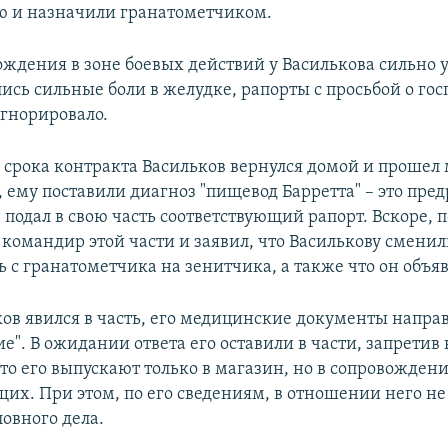
ю и назначили гранатометчиком.
ождения в зоне боевых действий у Василькова сильно
лись сильные боли в желудке, рапорты с просьбой о го
игнорировало.
 срока контракта Васильков вернулся домой и прошел
 ему поставили диагноз "пищевод Барретта" – это пре
 подал в свою часть соответствующий рапорт. Вскоре, п
 командир этой части и заявил, что Василькову смени
 с гранатометчика на зенитчика, а также что он объяв
ков явился в часть, его медицинские документы напра
". В ожидании ответа его оставили в части, запретив 
то его выпускают только в магазин, но в сопровожден
их. При этом, по его сведениям, в отношении него н
овного дела.