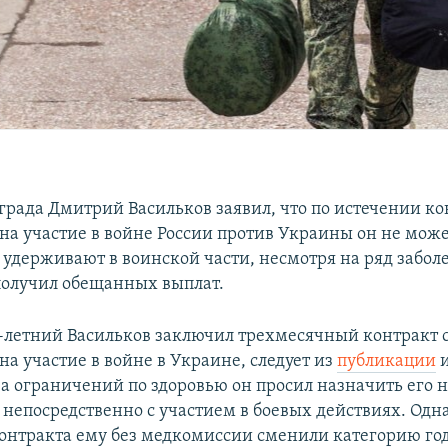
града Дмитрий Васильков заявил, что по истечении ко
а участие в войне России против Украины он не може
о удерживают в воинской части, несмотря на ряд забол
получил обещанных выплат.
8-летний Васильков заключил трехмесячный контракт 
а участие в войне в Украине, следует из
публикации
и
за ограничений по здоровью он просил назначить его н
 непосредственно с участием в боевых действиях. Одна
онтракта ему без медкомиссии сменили категорию го