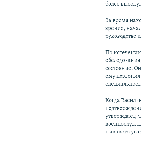
более высоку
За время нах
зрение, нача
руководство 
По истечении
обследования,
состояние. Он
ему позвонил
специальность
Когда Василь
подтверждение
утверждает, ч
военнослужащ
никакого угол