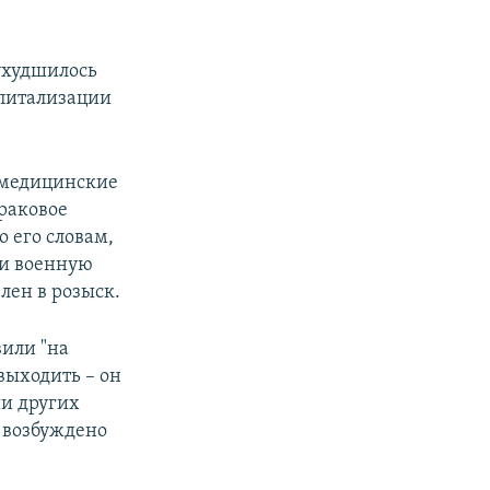
 ухудшилось
спитализации
 медицинские
драковое
о его словам,
ли военную
лен в розыск.
вили "на
выходить – он
ии других
е возбуждено