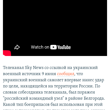
Телеканал Sky News со ссылкой на украинский
военный источник 9 июня
сообщил
, что
украинский военный самолет впервые нанес удар
по цели, находящейся на территории России. По
словам собеседника телеканала, был поражен
"российский командный узел" в районе Белгорода.
Какой тип боеприпасов был использован при этой