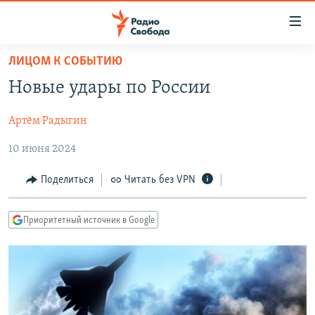
Ссылки
для
упрощенного
ЛИЦОМ К СОБЫТИЮ
ПРОГРАММЫ
доступа
Новые удары по России
ПОДКАСТЫ
Вернуться
к
Артём Радыгин
АВТОРСКИЕ ПРОЕКТЫ
основному
10 июня 2024
ЦИТАТЫ СВОБОДЫ
содержанию
Вернутся
МНЕНИЯ
Поделиться
Читать без VPN
к
КУЛЬТУРА
главной
Приоритетный источник в Google
навигации
IDEL.РЕАЛИИ
Вернутся
КАВКАЗ.РЕАЛИИ
к
СЕВЕР.РЕАЛИИ
поиску
СИБИРЬ.РЕАЛИИ