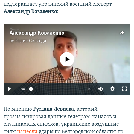
подчеркивает украинский военный эксперт
Александр Коваленко:
Александр Коваленко
by
Радио Свобода
No media source currently available
Auto
0:00
1:19
240p
По мнению
Руслана Левиева,
который
360p
проанализировал данные телеграм-каналов и
Auto
240p
360p
480p
480p
спутниковых снимков, украинские воздушные
720p
силы
нанесли
удары по Белгородской области: по
720p
1080p