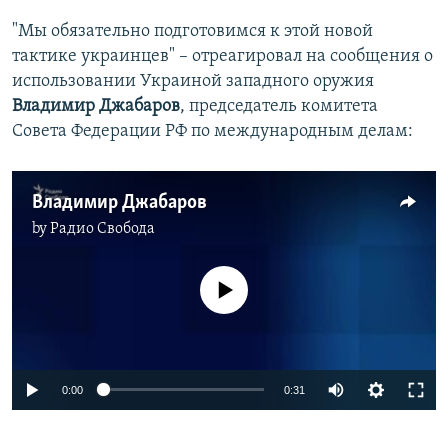
"Мы обязательно подготовимся к этой новой
тактике украинцев" – отреагировал на сообщения о
использовании Украиной западного оружия
Владимир Джабаров
, председатель комитета
Совета Федерации РФ по международным делам:
Владимир Джабаров
by
Радио Свобода
No media source currently available
Auto
0:00
0:31
240p