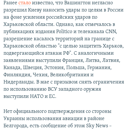
Ранее
стало
известно, что Вашингтон негласно
360p
разрешил Киеву наносить удары по целям в России
Auto
240p
360p
480p
480p
на фоне усиления российских ударов по
720p
Харьковской области. Однако, как отмечалось в
720p
1080p
публикациях издания Politico и телеканала CNN,
1080p
разрешение касалось территорий на границе с
Харьковской областью "с целью защитить Харьков,
подвергающийся атакам РФ". С аналогичными
заявлениями выступили Франция, Литва, Латвия,
Канада, Швеция, Эстония, Польша, Германия,
Финляндия, Чехия, Великобритания и
Нидерланды. В мае с призывом снять ограничения
по использованию ВСУ западного оружия
выступили НАТО и ЕС.
Нет официального подтверждения со стороны
Украины использования авиации в районе
Белгорода, есть сообщение об этом Sky News –