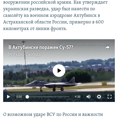
вооружении российской армии. Как утверждает
украинская разведка, удар был нанесён по
самолёту на военном аэродроме Ахтубинск в
Астраханской области России, примерно в 600
километрах от линии фронта.
В Ахтубинске поражен Су-57?
by
Радио Свобода
No media source currently available
Auto
0:00
4:39
240p
О возможном ударе ВСУ по России и важности
360p