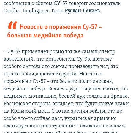
сообщения о сбитом СУ-57 говорит сооснователь
Auto
240p
360p
480p
480p
Conflict Intelligence Team
Руслан Левиев
:
720p
720p
1080p
Новость о поражении Су-57 –
1080p
большая медийная победа
– Су-57 применяет ровно тот же самый спектр
вооружений, что истребитель Су-35, поэтому
особого смысла его сейчас производить нет, это
просто такая дорогая игрушка. Новость о
поражении Су-57 – это больше политическая,
медийная победа. Если его удастся уничтожить, это
поднимет мотивацию, боевой дух солдат на фронте.
Российская сторона ожидает, что будут новые атаки
на Крымский мост. С точки зрения войны, это не
особо что-то сейчас даст, украинская армия не
планирует контрнаступление в ближайшее время,