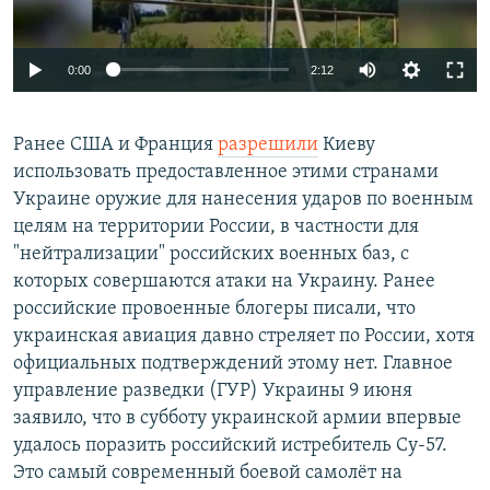
Auto
0:00
2:12
240p
Ранее США и Франция
разрешили
Киеву
360p
использовать предоставленное этими странами
Auto
240p
360p
480p
480p
Украине оружие для нанесения ударов по военным
720p
целям на территории России, в частности для
720p
1080p
"нейтрализации" российских военных баз, с
1080p
которых совершаются атаки на Украину. Ранее
российские провоенные блогеры писали, что
украинская авиация давно стреляет по России, хотя
официальных подтверждений этому нет. Главное
управление разведки (ГУР) Украины 9 июня
заявило, что в субботу украинской армии впервые
удалось поразить российский истребитель Су-57.
Это самый современный боевой самолёт на