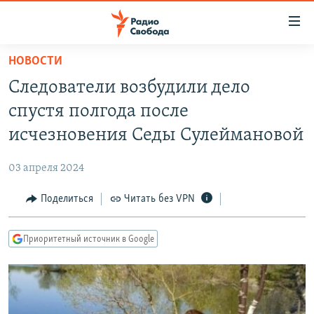
Ссылки
для
упрощенного
НОВОСТИ
ПРОГРАММЫ
доступа
Следователи возбудили дело
ПОДКАСТЫ
Вернуться
спустя полгода после
к
АВТОРСКИЕ ПРОЕКТЫ
исчезновения Седы Сулеймановой
основному
ЦИТАТЫ СВОБОДЫ
содержанию
03 апреля 2024
Вернутся
МНЕНИЯ
к
Поделиться
Читать без VPN
КУЛЬТУРА
главной
навигации
IDEL.РЕАЛИИ
Приоритетный источник в Google
Вернутся
КАВКАЗ.РЕАЛИИ
к
СЕВЕР.РЕАЛИИ
поиску
СИБИРЬ.РЕАЛИИ