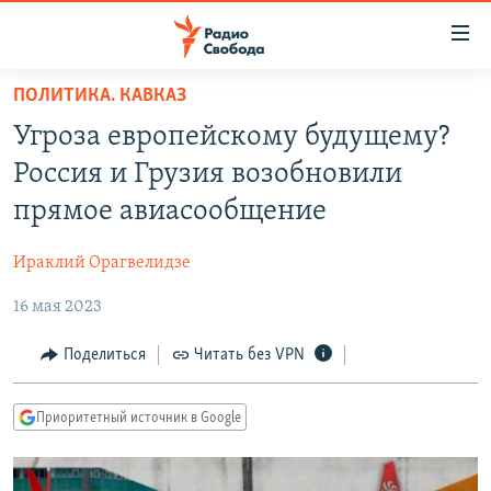
Ссылки
для
упрощенного
ПОЛИТИКА. КАВКАЗ
ПРОГРАММЫ
доступа
Угроза европейскому будущему?
ПОДКАСТЫ
Вернуться
Россия и Грузия возобновили
к
АВТОРСКИЕ ПРОЕКТЫ
прямое авиасообщение
основному
ЦИТАТЫ СВОБОДЫ
содержанию
Ираклий Орагвелидзе
Вернутся
МНЕНИЯ
к
16 мая 2023
КУЛЬТУРА
главной
навигации
IDEL.РЕАЛИИ
Поделиться
Читать без VPN
Вернутся
КАВКАЗ.РЕАЛИИ
к
Приоритетный источник в Google
СЕВЕР.РЕАЛИИ
поиску
СИБИРЬ.РЕАЛИИ