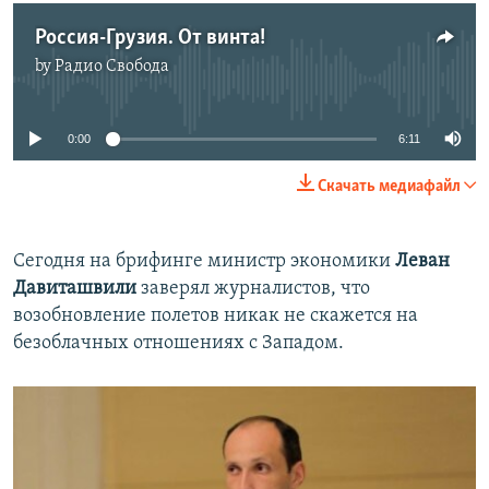
Россия-Грузия. От винта!
by
Радио Свобода
No media source currently available
0:00
6:11
Скачать медиафайл
Сегодня на брифинге министр экономики
Леван
Давиташвили
заверял журналистов, что
возобновление полетов никак не скажется на
безоблачных отношениях с Западом.